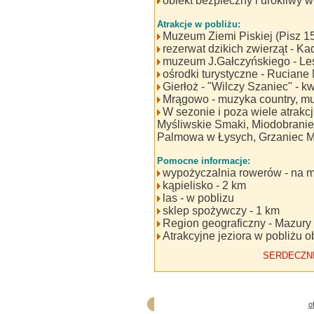
obiekt bezpieczny i urokliwy w
Atrakcje w pobliżu:
Muzeum Ziemi Piskiej (Pisz 15
rezerwat dzikich zwierząt - Ka
muzeum J.Gałczyńskiego - Leś
ośrodki turystyczne - Ruciane 
Gierłoż - "Wilczy Szaniec" - k
Mrągowo - muzyka country, mu
W sezonie i poza wiele atrakcji
Myśliwskie Smaki, Miodobranie
Palmowa w Łysych, Grzaniec Ma
Pomocne informacje:
wypożyczalnia rowerów - na m
kąpielisko - 2 km
las - w poblizu
sklep spożywczy - 1 km
Region geograficzny - Mazury
Atrakcyjne jeziora w pobliżu o
SERDECZN
o