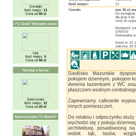
Ilość miejsc:
12
Gordejki
Cennik:
min 35 zł, ma
Ilość miejsc:
13
Do wynajęcia 
Cena od
50 zł
dla grup 4 do
ceny do uzgod
\"U Jasia\" Wynajem pokoi
Możliwość zniż
GRATIS!
Ewentualne w
Konto nr: 61
zaliczka: 20-
Lipy
Ilość miejsc:
5
Cena od
50 zł
Noclegi u Iwony
Siedlisko Mazurskie dyspon
pokojem dziennym, pokojem 
dwiema łazienkami z WC ora
płaszczem wodnym centralnego
Zwierzyniec
Zapewniamy całkowite wyposaż
Ilość miejsc:
12
innych pomieszczeń.
Cena od
20 zł
Do relaksu i odpoczynku służy 
Agroturystyka \"U Marysi\"
wychodzi się z pokoju dzienne
architekturę, posadowioną na
widok łąk, lasów, wzgó