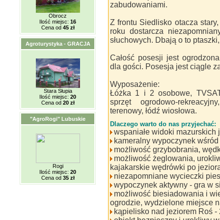
zabudowaniami.
Obrocz
Z frontu Siedlisko otacza star
Ilość miejsc:
16
Cena od
45 zł
roku dostarcza niezapomnian
słuchowych. Dbają o to ptaszki,
Agroturystyka - GRACJA
Całość posesji jest ogrodzon
dla gości. Posesja jest ciągl
Wyposażenie:
Stara Słupia
Łóżka 1 i 2 osobowe, TVSAT, 
Ilość miejsc:
20
sprzęt ogrodowo-rekreacyjn
Cena od
20 zł
terenowy, łódź wiosłowa.
"AgroRogi" Lubuskie
Dlaczego warto do nas przyjechać:
wspaniałe widoki mazurskich je
kameralny wypoczynek wśród 
możliwość grzybobrania, węd
możliwość żeglowania, urokliw
Rogi
kajakarskie wędrówki po jezior
Ilość miejsc:
20
niezapomniane wycieczki pies
Cena od
35 zł
wypoczynek aktywny - gra w s
możliwość biesiadowania i wi
ogrodzie, wydzielone miejsce na
kąpielisko nad jeziorem Roś -