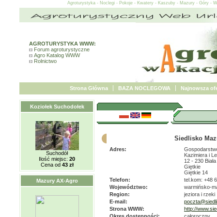
Agroturystyka - Noclegi - Pokoje - Kwatery - Kaszuby - Mazury - Góry - 
AGROTURYSTYKA WWW:
Forum agroturystyczne
Agro Katalog WWW
Rolnictwo
Strona Główna
BAZA NOCLEGOWA
Najnowsza ofe
Koziołek Suchodołek
Siedlisko Maz
Adres:
Gospodarstwo
Suchodół
Kazimiera i L
Ilość miejsc:
20
12 - 230 Biała
Cena od
43 zł
Giętkie
Giętkie 14
Telefon:
tel.kom: +48 
Mazury AX-Agro
Województwo:
warmińsko-m
Region:
jeziora i rzeki
E-mail:
poczta@siedl
Strona WWW:
http://www.si
Okres dostępności:
całoroczny