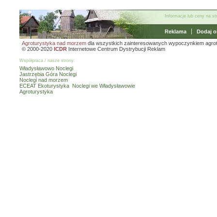
Informacje lub ceny na s
Reklama
Dodaj o
Agroturystyka nad morzem
dla wszystkich zainteresowanych wypoczynkiem agro
© 2000-2020
ICDR
Internetowe Centrum Dystrybucji Reklam
Współpraca / nasze strony:
Władysławowo Noclegi
Jastrzębia Góra Noclegi
Noclegi nad morzem
ECEAT Ekoturystyka
Noclegi we Władysławowie
Agroturystyka