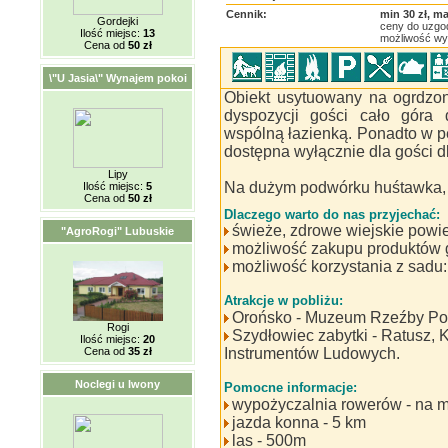
Cennik:
min 30 zł, ma
Gordejki
ceny do uzgo
Ilość miejsc:
13
możliwość wy
Cena od
50 zł
\"U Jasia\" Wynajem pokoi
Obiekt usytuowany na ogrdzon
dyspozycji gości cało góra
wspólną łazienką. Ponadto w 
dostępna wyłącznie dla gości dl
Lipy
Na dużym podwórku huśtawka, 
Ilość miejsc:
5
Cena od
50 zł
Dlaczego warto do nas przyjechać:
świeże, zdrowe wiejskie powie
"AgroRogi" Lubuskie
możliwość zakupu produktów go
możliwość korzystania z sadu: 
Atrakcje w pobliżu:
Orońsko - Muzeum Rzeźby Pol
Rogi
Szydłowiec zabytki - Ratusz,
Ilość miejsc:
20
Cena od
35 zł
Instrumentów Ludowych.
Noclegi u Iwony
Pomocne informacje:
wypożyczalnia rowerów - na mi
jazda konna - 5 km
las - 500m