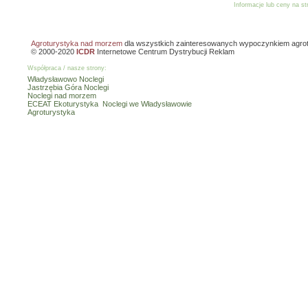
Informacje lub ceny na s
Reklama
Dodaj o
Agroturystyka nad morzem
dla wszystkich zainteresowanych wypoczynkiem agro
© 2000-2020
ICDR
Internetowe Centrum Dystrybucji Reklam
Współpraca / nasze strony:
Władysławowo Noclegi
Jastrzębia Góra Noclegi
Noclegi nad morzem
ECEAT Ekoturystyka
Noclegi we Władysławowie
Agroturystyka