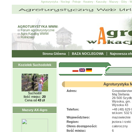
Agroturystyka - Noclegi - Pokoje - Kwatery - Kaszuby - Mazury - Góry - 
AGROTURYSTYKA WWW:
Forum agroturystyczne
Agro Katalog WWW
Rolnictwo
Strona Główna
BAZA NOCLEGOWA
Najnowsza ofe
Koziołek Suchodołek
Agroturystyka 
Adres:
Gospodarstwo
Suchodół
Maj Stefania
Ilość miejsc:
20
26-500 Szydł
Cena od
43 zł
Wysoka, gm. 
Wysoka 43
Telefon:
+48 (48) 629 
Mazury AX-Agro
tel.kom: 532 
Województwo:
mazowieckie
Region:
jeziora i rzeki
Okres dostępności:
całoroczny
Ilość miejsc:
6