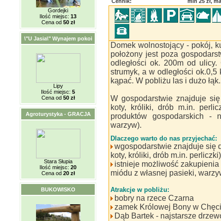
Cennik:
min 25 zł, ma
Gordejki
Ilość miejsc:
13
Cena od
50 zł
\"U Jasia\" Wynajem pokoi
Domek wolnostojący - pokój, k
położony jest poza gospodarst
odległości ok. 200m od ulicy
strumyk, a w odległości ok.0,5
kąpać. W pobliżu las i dużo łąk.
Lipy
Ilość miejsc:
5
W gospodarstwie znajduje się 
Cena od
50 zł
koty, króliki, drób m.in. perli
Agroturystyka - GRACJA
produktów gospodarskich - n
warzyw).
Dlaczego warto do nas przyjechać:
wgospodarstwie znajduje się d
koty, króliki, drób m.in. perliczki)
Stara Słupia
istnieje możliwość zakupienia
Ilość miejsc:
20
miódu z własnej pasieki, warzy
Cena od
20 zł
Atrakcje w pobliżu:
BUKOWISKO
bobry na rzece Czarna
zamek Królowej Bony w Chęci
Dąb Bartek - najstarsze drzew