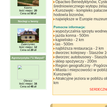
Opactwo Benedyktynów, Cyste
średniowiecznego wytopu żelaz
Kawno
Kurozwęki - kompleks pałacow
Ilość miejsc:
20
Cena od
50 zł
hodowla bizonów,
największe w Europie muzeum
Noclegi u Iwony
Pomocne informacje:
wypożyczalnia sprzętu wodne
jazda konna - 500m
kąpielisko - 2 km
las - 500m
Zwierzyniec
Ilość miejsc:
12
najbliższa restauracja - 2 km
Cena od
20 zł
dworzec kolejowy - Staszów 
dworzec autobusowy - Staszó
Agroturystyka \"U Marysi\"
sklep spożywczy - 200m
Region geograficzny - Pogórz
Miasta i miejscowości w pobli
Kurozwęki
Atrakcyjne jeziora w pobliżu 
Obrocz
km
Ilość miejsc:
16
Cena od
45 zł
SERDECZN
o