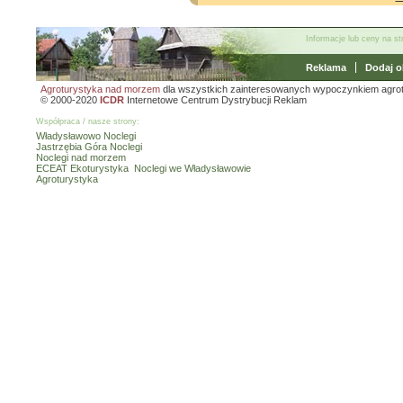
Informacje lub ceny na s
Reklama
Dodaj o
Agroturystyka nad morzem
dla wszystkich zainteresowanych wypoczynkiem agro
© 2000-2020
ICDR
Internetowe Centrum Dystrybucji Reklam
Współpraca / nasze strony:
Władysławowo Noclegi
Jastrzębia Góra Noclegi
Noclegi nad morzem
ECEAT Ekoturystyka
Noclegi we Władysławowie
Agroturystyka