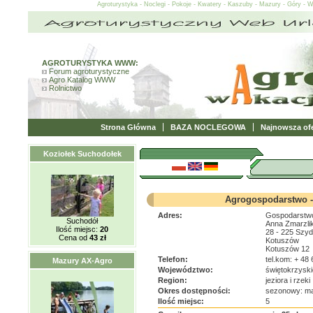
Agroturystyka - Noclegi - Pokoje - Kwatery - Kaszuby - Mazury - Góry - 
AGROTURYSTYKA WWW:
Forum agroturystyczne
Agro Katalog WWW
Rolnictwo
Strona Główna
BAZA NOCLEGOWA
Najnowsza ofe
Koziołek Suchodołek
Agrogospodarstwo -
Adres:
Gospodarstwo
Suchodół
Anna Zmarzli
Ilość miejsc:
20
28 - 225 Szy
Cena od
43 zł
Kotuszów
Kotuszów 12
Telefon:
tel.kom: + 48
Mazury AX-Agro
Województwo:
świętokrzyski
Region:
jeziora i rzeki
Okres dostępności:
sezonowy: ma
Ilość miejsc:
5