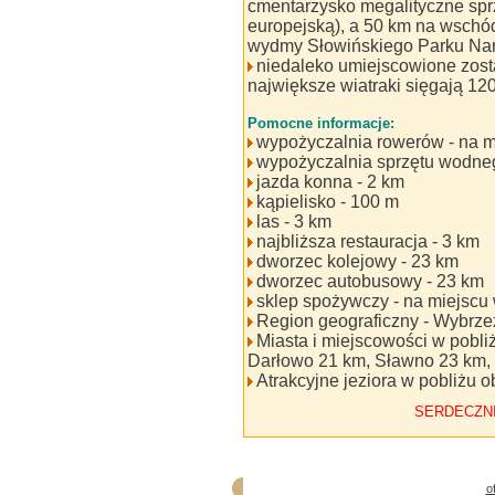
cmentarzysko megalityczne sprz
europejską), a 50 km na wschó
wydmy Słowińskiego Parku Na
niedaleko umiejscowione zost
największe wiatraki sięgają 12
Pomocne informacje:
wypożyczalnia rowerów - na m
wypożyczalnia sprzętu wodneg
jazda konna - 2 km
kąpielisko - 100 m
las - 3 km
najbliższa restauracja - 3 km
dworzec kolejowy - 23 km
dworzec autobusowy - 23 km
sklep spożywczy - na miejscu
Region geograficzny - Wybrz
Miasta i miejscowości w pobli
Darłowo 21 km, Sławno 23 km,
Atrakcyjne jeziora w pobliżu 
SERDECZN
o