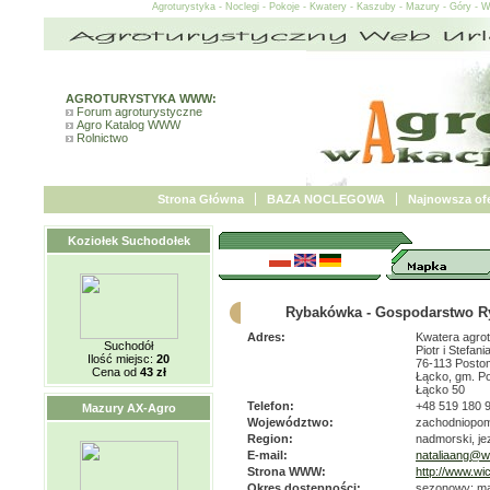
Agroturystyka - Noclegi - Pokoje - Kwatery - Kaszuby - Mazury - Góry - 
AGROTURYSTYKA WWW:
Forum agroturystyczne
Agro Katalog WWW
Rolnictwo
Strona Główna
BAZA NOCLEGOWA
Najnowsza ofe
Koziołek Suchodołek
Rybakówka - Gospodarstwo Ry
Adres:
Kwatera agrot
Suchodół
Piotr i Stefa
Ilość miejsc:
20
76-113 Posto
Cena od
43 zł
Łącko, gm. P
Łącko 50
Telefon:
+48 519 180 
Mazury AX-Agro
Województwo:
zachodniopom
Region:
nadmorski, jez
E-mail:
nataliaang@w
Strona WWW:
http://www.wi
Okres dostępności:
sezonowy: maj