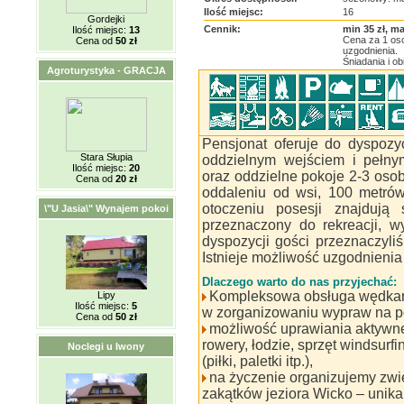
Ilość miejsc:
16
Gordejki
Cennik:
min 35 zł, ma
Ilość miejsc:
13
Cena za 1 oso
Cena od
50 zł
uzgodnienia.
Śniadania i o
Agroturystyka - GRACJA
Pensjonat oferuje do dyspozy
Stara Słupia
oddzielnym wejściem i pełny
Ilość miejsc:
20
oraz oddzielne pokoje 2-3 os
Cena od
20 zł
oddaleniu od wsi, 100 metró
otoczeniu posesji znajdują
\"U Jasia\" Wynajem pokoi
przeznaczony do rekreacji, w
dyspozycji gości przeznaczyliś
Istnieje możliwość uzgodnienia
Dlaczego warto do nas przyjechać:
Kompleksowa obsługa wędkarz
Lipy
Ilość miejsc:
5
w zorganizowaniu wypraw na p
Cena od
50 zł
możliwość uprawiania aktyw
rowery, łodzie, sprzęt windsurf
Noclegi u Iwony
(piłki, paletki itp.),
na życzenie organizujemy zwi
zakątków jeziora Wicko – unika