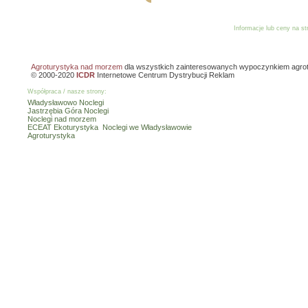
Informacje lub ceny na s
Reklama
Dodaj o
Agroturystyka nad morzem
dla wszystkich zainteresowanych wypoczynkiem agro
© 2000-2020
ICDR
Internetowe Centrum Dystrybucji Reklam
Współpraca / nasze strony:
Władysławowo Noclegi
Jastrzębia Góra Noclegi
Noclegi nad morzem
ECEAT Ekoturystyka
Noclegi we Władysławowie
Agroturystyka