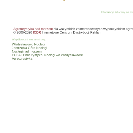
Informacje lub ceny na s
Reklama
Dodaj o
Agroturystyka nad morzem
dla wszystkich zainteresowanych wypoczynkiem agro
© 2000-2020
ICDR
Internetowe Centrum Dystrybucji Reklam
Współpraca / nasze strony:
Władysławowo Noclegi
Jastrzębia Góra Noclegi
Noclegi nad morzem
ECEAT Ekoturystyka
Noclegi we Władysławowie
Agroturystyka