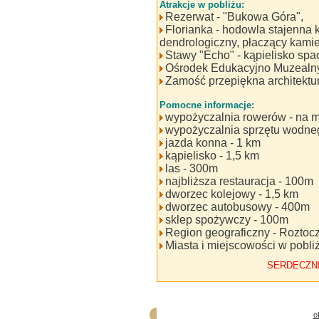
Atrakcje w pobliżu:
Rezerwat - "Bukowa Góra",
Florianka - hodowla stajenna 
dendrologiczny, płaczący kamie
Stawy "Echo" - kąpielisko spa
Ośrodek Edukacyjno Muzealn
Zamość przepiękna architektu
Pomocne informacje:
wypożyczalnia rowerów - na m
wypożyczalnia sprzętu wodne
jazda konna - 1 km
kąpielisko - 1,5 km
las - 300m
najbliższa restauracja - 100m
dworzec kolejowy - 1,5 km
dworzec autobusowy - 400m
sklep spożywczy - 100m
Region geograficzny - Roztoc
Miasta i miejscowości w pobliż
SERDECZN
o