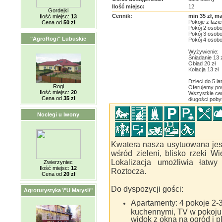
Ilość miejsc:
12
Gordejki
Cennik:
min 35 zł, ma
Ilość miejsc:
13
Pokoje z łazi
Cena od
50 zł
Pokój 2 osobo
Pokój 3 osob
"AgroRogi" Lubuskie
Pokój 4 osob
Wyżywienie:
Śniadanie 13 
Obiad 20 zł
Kolacja 13 zł
Dzieci do 5 l
Rogi
Oferujemy po
Ilość miejsc:
20
Wszystkie cen
Cena od
35 zł
długości poby
Noclegi u Iwony
Kwatera nasza usytuowana jes
wśród zieleni, blisko rzeki W
Lokalizacja umożliwia łatwy
Zwierzyniec
Ilość miejsc:
12
Roztocza.
Cena od
20 zł
Do dyspozycji gości:
Agroturystyka \"U Marysi\"
Apartamenty: 4 pokoje 2-
kuchennymi, TV w pokoju
widok z okna na ogród i p