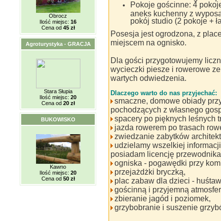
Pokoje gościnne: 4 pokoj
aneks kuchenny z wypos
Obrocz
pokój studio (2 pokoje + ł
Ilość miejsc:
16
Cena od
45 zł
Posesja jest ogrodzona, z pla
miejscem na ognisko.
Agroturystyka - GRACJA
Dla gości przygotowujemy liczne at
wycieczki piesze i rowerowe z
wartych odwiedzenia.
Stara Słupia
Dlaczego warto do nas przyjechać:
Ilość miejsc:
20
smaczne, domowe obiady prz
Cena od
20 zł
pochodzących z własnego gosp
spacery po pięknych leśnych t
BUKOWISKO
jazda rowerem po trasach row
zwiedzanie zabytków architekt
udzielamy wszelkiej informacji 
posiadam licencję przewodnika
ogniska - pogawędki przy kom
Kawno
przejażdżki bryczką,
Ilość miejsc:
20
Cena od
50 zł
plac zabaw dla dzieci - huśtaw
gościnną i przyjemną atmosfer
zbieranie jagód i poziomek,
grzybobranie i suszenie grzyb