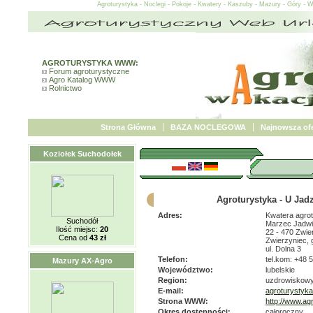
Agroturystyka - Noclegi - Pokoje - Kwatery - Kaszuby - Mazury - Góry - 
AGROTURYSTYKA WWW:
Forum agroturystyczne
Agro Katalog WWW
Rolnictwo
Strona Główna
BAZA NOCLEGOWA
Najnowsza ofe
Koziołek Suchodołek
Agroturystyka - U Jad
Adres:
Kwatera agro
Suchodół
Marzec Jadw
Ilość miejsc:
20
22 - 470 Zwie
Cena od
43 zł
Zwierzyniec, 
ul. Dolna 3
Telefon:
tel.kom: +48 
Mazury AX-Agro
Województwo:
lubelskie
Region:
uzdrowiskowy
E-mail:
agroturystyk
Strona WWW:
http://www.ag
Okres dostępności:
całoroczny