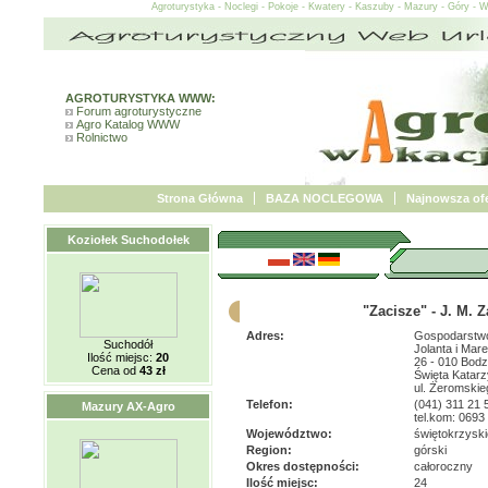
Agroturystyka - Noclegi - Pokoje - Kwatery - Kaszuby - Mazury - Góry - 
AGROTURYSTYKA WWW:
Forum agroturystyczne
Agro Katalog WWW
Rolnictwo
Strona Główna
BAZA NOCLEGOWA
Najnowsza ofe
Koziołek Suchodołek
"Zacisze" - J. M.
Adres:
Gospodarstwo
Suchodół
Jolanta i Ma
Ilość miejsc:
20
26 - 010 Bod
Cena od
43 zł
Święta Katar
ul. Żeromskie
Telefon:
(041) 311 21 
Mazury AX-Agro
tel.kom: 0693
Województwo:
świętokrzyski
Region:
górski
Okres dostępności:
całoroczny
Ilość miejsc:
24