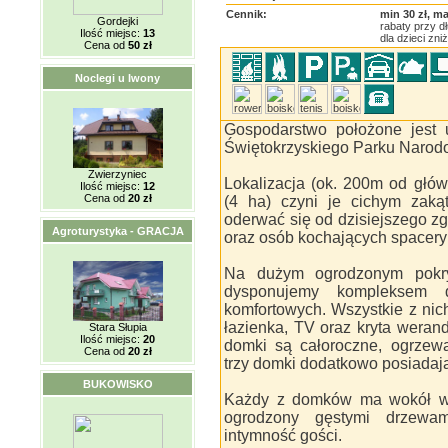
Cennik:
min 30 zł, ma
Gordejki
rabaty przy 
Ilość miejsc:
13
dla dzieci zniż
Cena od
50 zł
Noclegi u Iwony
Gospodarstwo położone jest 
Świętokrzyskiego Parku Narod
Zwierzyniec
Lokalizacja (ok. 200m od głów
Ilość miejsc:
12
Cena od
20 zł
(4 ha) czyni je cichym zaką
oderwać się od dzisiejszego zg
Agroturystyka - GRACJA
oraz osób kochających spacery 
Na dużym ogrodzonym pokryt
dysponujemy kompleksem
komfortowych. Wszystkie z nic
łazienka, TV oraz kryta weran
Stara Słupia
Ilość miejsc:
20
domki są całoroczne, ogrzewa
Cena od
20 zł
trzy domki dodatkowo posiadaj
BUKOWISKO
Każdy z domków ma wokół wła
ogrodzony gęstymi drzewam
intymność gości.