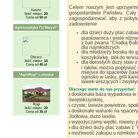
Celem naszym jest uprzyjemn
Kawno
gospodarstwie Państwu. Cały 
Ilość miejsc:
20
Cena od
50 zł
zagospodarować aby z pobytu
zadowolenie
Agroturystyka \"U Marysi\"
dla dzieci duży plac zaba
piaskownica i wiele różny
z bali zwana "Chatką Bab
dla najmłodszych
dla młodzieży boiska do g
koszykówkę, stół do tenis
Obrocz
Ilość miejsc:
16
dla dorosłych duży staw 
Cena od
45 zł
i raków, można popływać
miejsce do spacerów (lase
"AgroRogi" Lubuskie
ognisko w lasku, grill ka
ławek wiszących i zwykły
Dlaczego warto do nas przyjechać:
doskonała baza wypadowa w n
świętokrzyskiej,
Rogi
czyste, świeże powietrze, spok
Ilość miejsc:
20
doskonałe warunki na spacery
Cena od
35 zł
Jodłowa, dużo lasów,
wypożyczamy wędki, rowery, po
dla dzieci duży plac zabaw z 
możliwość zakupu u rolników 