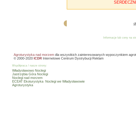
SERDECZN
o
Informacje lub ceny na s
Reklama
Dodaj o
Agroturystyka nad morzem
dla wszystkich zainteresowanych wypoczynkiem agro
© 2000-2020
ICDR
Internetowe Centrum Dystrybucji Reklam
Współpraca / nasze strony:
Władysławowo Noclegi
Jastrzębia Góra Noclegi
Noclegi nad morzem
ECEAT Ekoturystyka
Noclegi we Władysławowie
Agroturystyka