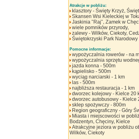
Atrakcje w pobliżu:
klasztory - Święty Krzyż, Świę
Skansen Wsi Kieleckiej w Toka
Jaskinia "Raj", Zamek w Chęc
wiele pomników przyrody,
zalewy - Wilków, Ciekoty, Ced
Świętokrzyski Park Narodowy 
Pomocne informacje:
wypożyczalnia rowerów - na mi
wypożyczalnia sprzętu wodneg
jazda konna - 500m
kąpielisko - 500m
wyciąg narciarski - 1 km
las - 500m
najbliższa restauracja - 1 km
dworzec kolejowy - Kielce 20
dworzec autobusowy - Kielce 
sklep spożywczy - 800m
Region geograficzny - Góry Św
Miasta i miejscowości w pobli
Bodzentyn, Chęciny, Kielce
Atrakcyjne jeziora w pobliżu o
Wilków, Ciekoty