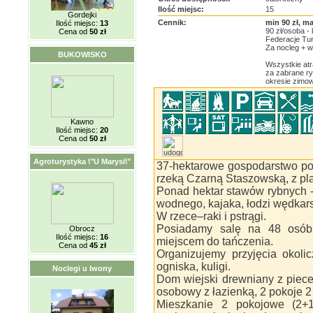
Ilość miejsc:
15
Gordejki
Cennik:
min 90 zł, ma
Ilość miejsc:
13
90 zł/osoba -
Cena od
50 zł
Federacje Tur
Za nocleg + w
BUKOWISKO
Wszystkie atr
za zabrane ry
okresie zimow
Kawno
Ilość miejsc:
20
Cena od
50 zł
Agroturystyka \"U Marysi\"
37-hektarowe gospodarstwo po
rzeką Czarną Staszowską, z pla
Ponad hektar stawów rybnych - 
wodnego, kajaka, łodzi wędkars
W rzece–raki i pstrągi.
Posiadamy salę na 48 osób
Obrocz
Ilość miejsc:
16
miejscem do tańczenia.
Cena od
45 zł
Organizujemy przyjęcia okolic
ogniska, kuligi.
Noclegi u Iwony
Dom wiejski drewniany z piec
osobowy z łazienką, 2 pokoje 2
Mieszkanie 2 pokojowe (2+1