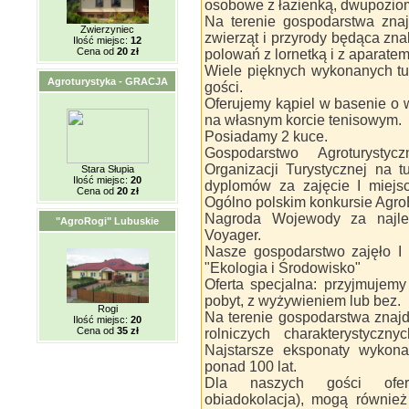
osobowe z łazienką, dwupozi
Na terenie gospodarstwa zna
Zwierzyniec
zwierząt i przyrody będąca z
Ilość miejsc:
12
Cena od
20 zł
polowań z lornetką i z aparatem
Wiele pięknych wykonanych tu
Agroturystyka - GRACJA
gości.
Oferujemy kąpiel w basenie o 
na własnym korcie tenisowym.
Posiadamy 2 kuce.
Gospodarstwo Agroturystycz
Organizacji Turystycznej na t
Stara Słupia
Ilość miejsc:
20
dyplomów za zajęcie I miejs
Cena od
20 zł
Ogólno polskim konkursie Agro
Nagroda Wojewody za najlep
"AgroRogi" Lubuskie
Voyager.
Nasze gospodarstwo zajęło I
"Ekologia i Środowisko"
Oferta specjalna: przyjmujemy
pobyt, z wyżywieniem lub bez.
Rogi
Na terenie gospodarstwa znaj
Ilość miejsc:
20
Cena od
35 zł
rolniczych charakterystyczny
Najstarsze eksponaty wykona
ponad 100 lat.
Dla naszych gości oferu
obiadokolacja), mogą również