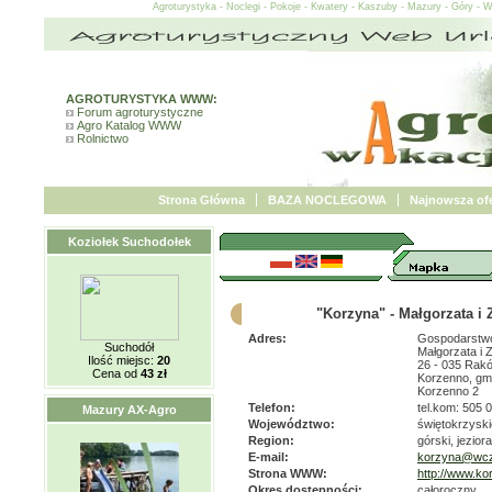
Agroturystyka - Noclegi - Pokoje - Kwatery - Kaszuby - Mazury - Góry - 
AGROTURYSTYKA WWW:
Forum agroturystyczne
Agro Katalog WWW
Rolnictwo
Strona Główna
BAZA NOCLEGOWA
Najnowsza ofe
Koziołek Suchodołek
"Korzyna" - Małgorzata i
Adres:
Gospodarstwo
Suchodół
Małgorzata i 
Ilość miejsc:
20
26 - 035 Rak
Cena od
43 zł
Korzenno, g
Korzenno 2
Telefon:
tel.kom: 505 
Mazury AX-Agro
Województwo:
świętokrzyski
Region:
górski, jeziora
E-mail:
korzyna@wcz
Strona WWW:
http://www.ko
Okres dostępności:
całoroczny