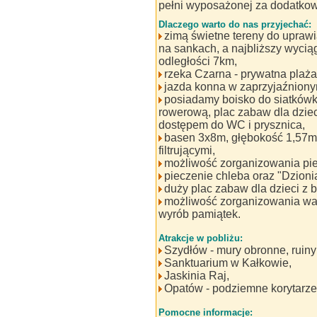
pełni wyposażonej za dodatkow
Dlaczego warto do nas przyjechać:
zimą świetne tereny do uprawi
na sankach, a najbliższy wyciąg
odległości 7km,
rzeka Czarna - prywatna plaża
jazda konna w zaprzyjaźniony
posiadamy boisko do siatkówki
rowerową, plac zabaw dla dzie
dostępem do WC i prysznica,
basen 3x8m, głębokość 1,57m,
filtrującymi,
możliwość zorganizowania piec
pieczenie chleba oraz "Dzioni
duży plac zabaw dla dzieci z 
możliwość zorganizowania war
wyrób pamiątek.
Atrakcje w pobliżu:
Szydłów - mury obronne, ruin
Sanktuarium w Kałkowie,
Jaskinia Raj,
Opatów - podziemne korytarze
Pomocne informacje: