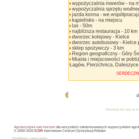
wypożyczalnia rowerów - na m
wypożyczalnia sprzętu wodne
jazda konna - we współpracu
kąpielisko - na miejscu
las - 50m
najbliższa restauracja - 10 k
dworzec kolejowy - Kielce
dworzec autobusowy - Kielce 
sklep spożywczy - 3 km
Region geograficzny - Góry Św
Miasta i miejscowości w pobli
Łagów, Pierzchnica, Daleszyce,
SERDECZN
o
Informacje lub ceny na s
Reklama
Dodaj o
Agroturystyka nad morzem
dla wszystkich zainteresowanych wypoczynkiem agro
© 2000-2020
ICDR
Internetowe Centrum Dystrybucji Reklam
Współpraca / nasze strony: