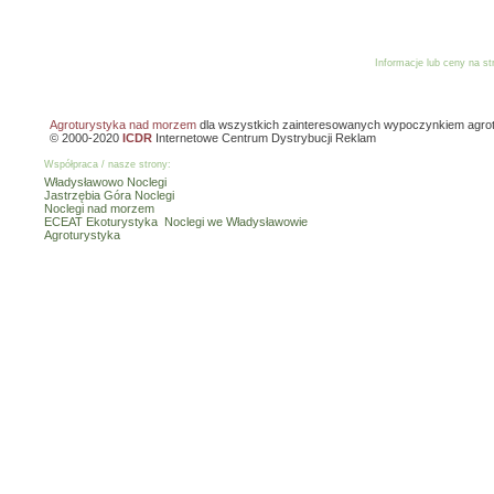
Informacje lub ceny na s
Reklama
Dodaj o
Agroturystyka nad morzem
dla wszystkich zainteresowanych wypoczynkiem agro
© 2000-2020
ICDR
Internetowe Centrum Dystrybucji Reklam
Współpraca / nasze strony:
Władysławowo Noclegi
Jastrzębia Góra Noclegi
Noclegi nad morzem
ECEAT Ekoturystyka
Noclegi we Władysławowie
Agroturystyka