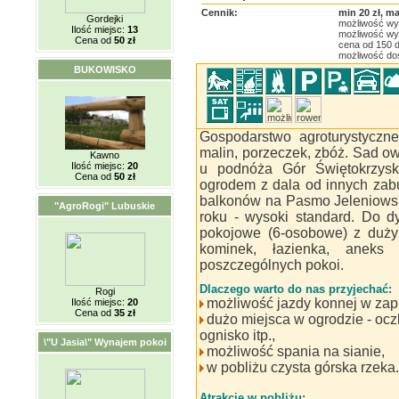
Cennik:
min 20 zł, ma
Gordejki
możliwość wy
Ilość miejsc:
13
możliwość wyn
Cena od
50 zł
cena od 150 d
możliwość do
BUKOWISKO
Gospodarstwo agroturystyczn
malin, porzeczek, zbóż. Sad 
Kawno
Ilość miejsc:
20
u podnóża Gór Świętokrzysk
Cena od
50 zł
ogrodem z dala od innych za
balkonów na Pasmo Jeleniowsk
"AgroRogi" Lubuskie
roku - wysoki standard. Do d
pokojowe (6-osobowe) z duży
kominek, łazienka, aneks 
poszczególnych pokoi.
Dlaczego warto do nas przyjechać:
Rogi
możliwość jazdy konnej w zap
Ilość miejsc:
20
Cena od
35 zł
dużo miejsca w ogrodzie - ocz
ognisko itp.,
\"U Jasia\" Wynajem pokoi
możliwość spania na sianie,
w pobliżu czysta górska rzeka.
Atrakcje w pobliżu: