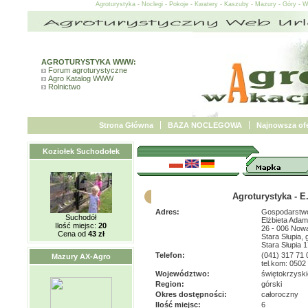
Agroturystyka - Noclegi - Pokoje - Kwatery - Kaszuby - Mazury - Góry - 
AGROTURYSTYKA WWW:
Forum agroturystyczne
Agro Katalog WWW
Rolnictwo
Strona Główna
BAZA NOCLEGOWA
Najnowsza ofe
Koziołek Suchodołek
Agroturystyka - 
Adres:
Gospodarstwo
Suchodół
Elżbieta Adam
Ilość miejsc:
20
26 - 006 Nowa
Cena od
43 zł
Stara Słupia,
Stara Słupia 
Telefon:
(041) 317 71 
Mazury AX-Agro
tel.kom: 0502
Województwo:
świętokrzyski
Region:
górski
Okres dostępności:
całoroczny
Ilość miejsc:
6