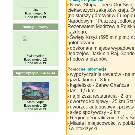
Nowa Słupia - perła Gór Święto
ciekawszych zakątków kraju. O
Lipy
Ilość miejsc:
5
(najstarszy górotwór w Europie
Cena od
50 zł
Narodowym, "Puszczą Jodłową"
Rezerwatem Modrzewia Polskie
Noclegi u Iwony
każdego,
Święty Krzyż (595 m n.p.m.) z
gołoborzami,
doskonałe miejsce wypadowe:
Jędrzejów, Jaskinia Raj, Sando
Zwierzyniec
hodowla bizonów.
Ilość miejsc:
12
Cena od
20 zł
Pomocne informacje:
Agroturystyka - GRACJA
wypożyczalnia rowerów - na mi
jazda konna - 3 km
kąpielisko - Zalew Chańcza
las - 1,5 km
najbliższa restauracja - 2 km
dworzec kolejowy - 25 km Sta
Stara Słupia
Ilość miejsc:
20
dworzec autobusowy - przyst
Cena od
20 zł
sklep spożywczy - 2 km
Region geograficzny - Góry Św
Miasta i miejscowości w pobli
Świętokrzyski