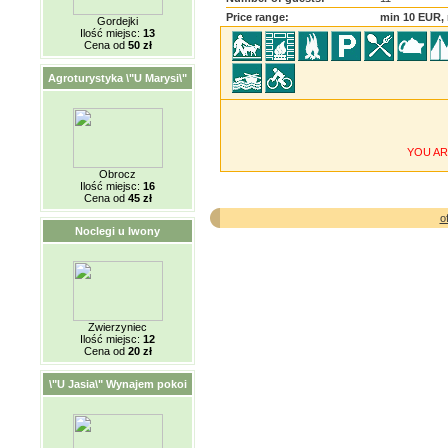
Price range:
min 10 EUR,
Gordejki
Ilość miejsc:
13
Cena od
50 zł
Agroturystyka \"U Marysi\"
YOU AR
Obrocz
Ilość miejsc:
16
Cena od
45 zł
o
Noclegi u Iwony
Zwierzyniec
Ilość miejsc:
12
Cena od
20 zł
\"U Jasia\" Wynajem pokoi