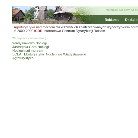
Informacje lub ceny na s
Reklama
Dodaj o
Agroturystyka nad morzem
dla wszystkich zainteresowanych wypoczynkiem agro
© 2000-2020
ICDR
Internetowe Centrum Dystrybucji Reklam
Współpraca / nasze strony:
Władysławowo Noclegi
Jastrzębia Góra Noclegi
Noclegi nad morzem
ECEAT Ekoturystyka
Noclegi we Władysławowie
Agroturystyka