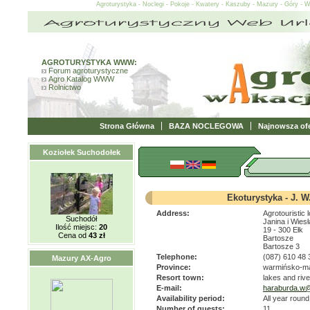
Agroturystyka - Noclegi - Pokoje - Kwatery - Kaszuby - Mazury - Góry - 
AGROTURYSTYKA WWW:
Forum agroturystyczne
Agro Katalog WWW
Rolnictwo
Strona Główna
BAZA NOCLEGOWA
Najnowsza ofe
Koziołek Suchodołek
Ekoturystyka - J. W
Address:
Agrotouristic
Suchodół
Janina i Wies
Ilość miejsc:
20
19 - 300 Ełk
Cena od
43 zł
Bartosze
Bartosze 3
Telephone:
(087) 610 48 
Mazury AX-Agro
Province:
warmińsko-m
Resort town:
lakes and riv
E-mail:
haraburda.w
Availability period:
All year round
Number of guests:
11