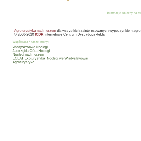
Informacje lub ceny na s
Reklama
Dodaj o
Agroturystyka nad morzem
dla wszystkich zainteresowanych wypoczynkiem agro
© 2000-2020
ICDR
Internetowe Centrum Dystrybucji Reklam
Współpraca / nasze strony:
Władysławowo Noclegi
Jastrzębia Góra Noclegi
Noclegi nad morzem
ECEAT Ekoturystyka
Noclegi we Władysławowie
Agroturystyka