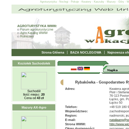
Agroturystyka - Noclegi - Pokoje - Kwatery - Kaszuby - Mazury - Góry - 
AGROTURYSTYKA WWW:
Forum agroturystyczne
Agro Katalog WWW
Rolnictwo
Strona Główna
BAZA NOCLEGOWA
Najnowsza ofe
Koziołek Suchodołek
Rybakówka - Gospodarstwo Ry
Adres:
Kwatera agrot
Suchodół
Piotr i Stefa
Ilość miejsc:
20
76-113 Posto
Cena od
43 zł
Łącko, gm. P
Łącko 50
Telefon:
+48 519 180 
Mazury AX-Agro
Województwo:
zachodniopom
Region:
nadmorski, jez
E-mail:
nataliaang@w
Strona WWW:
http://www.wi
Okres dostępności:
sezonowy: maj