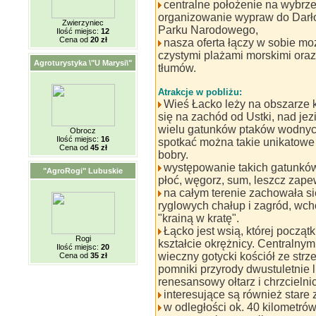
centralne położenie na wybr
organizowanie wypraw do Darło
Zwierzyniec
Parku Narodowego,
Ilość miejsc:
12
Cena od
20 zł
nasza oferta łączy w sobie m
czystymi plażami morskimi oraz
Agroturystyka \"U Marysi\"
tłumów.
Atrakcje w pobliżu:
Wieś Łacko leży na obszarze 
się na zachód od Ustki, nad je
wielu gatunków ptaków wodnych
Obrocz
Ilość miejsc:
16
spotkać można takie unikatowe ga
Cena od
45 zł
bobry.
występowanie takich gatunków
"AgroRogi" Lubuskie
płoć, węgorz, sum, leszcz zapew
na całym terenie zachowała się
ryglowych chałup i zagród, wc
"krainą w kratę".
Łącko jest wsią, której począt
Rogi
kształcie okrężnicy. Centraln
Ilość miejsc:
20
wieczny gotycki kościół ze strz
Cena od
35 zł
pomniki przyrody dwustuletnie l
renesansowy ołtarz i chrzcielni
interesujące są również stare
w odległości ok. 40 kilometró