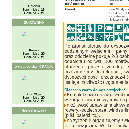
Ilość miejsc:
16
Gordejki
Cennik:
min 35 zł, ma
Ilość miejsc:
13
Cena za 1 oso
Cena od
50 zł
uzgodnienia.
Śniadania i o
BUKOWISKO
Pensjonat oferuje do dyspozy
Kawno
oddzielnym wejściem i pełny
Ilość miejsc:
20
oraz oddzielne pokoje 2-3 os
Cena od
50 zł
oddaleniu od wsi, 100 metró
otoczeniu posesji znajdują
Agroturystyka - GRACJA
przeznaczony do rekreacji, w
dyspozycji gości przeznaczyliś
Istnieje możliwość uzgodnienia
Dlaczego warto do nas przyjechać:
Kompleksowa obsługa wędkarz
Stara Słupia
Ilość miejsc:
20
w zorganizowaniu wypraw na p
Cena od
20 zł
możliwość uprawiania aktyw
rowery, łodzie, sprzęt windsurf
Noclegi u Iwony
(piłki, paletki itp.),
na życzenie organizujemy zwi
zakątków jeziora Wicko – unika