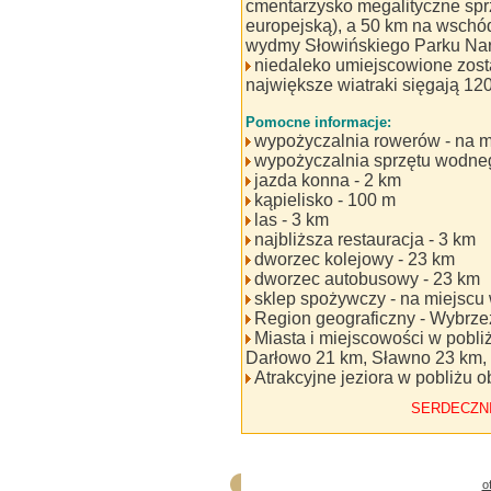
cmentarzysko megalityczne sprz
europejską), a 50 km na wschó
wydmy Słowińskiego Parku Na
niedaleko umiejscowione zost
największe wiatraki sięgają 12
Pomocne informacje:
wypożyczalnia rowerów - na m
wypożyczalnia sprzętu wodneg
jazda konna - 2 km
kąpielisko - 100 m
las - 3 km
najbliższa restauracja - 3 km
dworzec kolejowy - 23 km
dworzec autobusowy - 23 km
sklep spożywczy - na miejscu
Region geograficzny - Wybrz
Miasta i miejscowości w pobli
Darłowo 21 km, Sławno 23 km,
Atrakcyjne jeziora w pobliżu 
SERDECZN
o