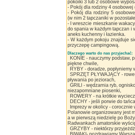
pokoiki 3 lub 2 osobowe wypos
- Pokój dla rodziny 4 osobowej 
- Pokój dla rodziny 5 osobow
(w nim 2 tapczaniki w pozostałe
- I wreszcie mieszkanie wakacy
do spania w każdym tapczan i w
aneks kuchenny i łazienka.
- W każdym pokoju znajduje s
przyczepę campingową.
Dlaczego warto do nas przyjechać:
KONIE - nauczymy podstaw, p
piękne chwile,
RYBY - doradze, popłyniemy 
SPRZĘT PŁYWAJĄCY - rowery 
pływania po jeziorach,
GRILl - wędzarnia ryb, ognisk
niezapomniane piosenki,
ROWERY - na krótkie wycieczki 
DECHY - jeśli porwie do tańca 
Imprezy w okolicy - corocznie
Polanowie organizowany jest m
a w pierwszą niedzielę po Boż
Radwankach amatorskie wyścig
GRZYBY - niektórzy przyjeżdż
BIWAKI- pozdrawiamy Warszawę