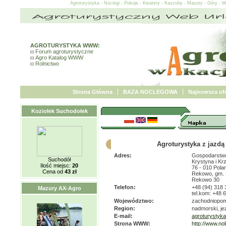
Agroturystyka - Noclegi - Pokoje - Kwatery - Kaszuby - Mazury - Góry - 
AGROTURYSTYKA WWW:
Forum agroturystyczne
Agro Katalog WWW
Rolnictwo
Strona Główna
BAZA NOCLEGOWA
Najnowsza ofe
Koziołek Suchodołek
Agroturystyka z jazdą
Adres:
Gospodarstwo
Suchodół
Krystyna i Kr
Ilość miejsc:
20
76 - 010 Pol
Cena od
43 zł
Rekowo, gm.
Rekowo 30
Telefon:
+48 (94) 318 
Mazury AX-Agro
tel.kom: +48 
Województwo:
zachodniopom
Region:
nadmorski, jez
E-mail:
agroturystyk
Strona WWW:
http://www.no