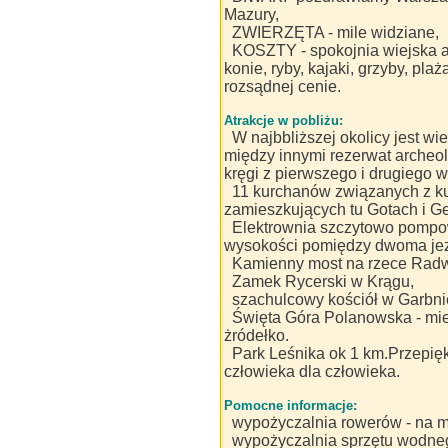
Mazury,
ZWIERZĘTA - mile widziane,
KOSZTY - spokojnia wiejska at
konie, ryby, kajaki, grzyby, pla
rozsądnej cenie.
Atrakcje w pobliżu:
W najbbliższej okolicy jest w
między innymi rezerwat archeo
kręgi z pierwszego i drugiego w
11 kurchanów związanych z ku
zamieszkujących tu Gotach i G
Elektrownia szczytowo pompo
wysokości pomiędzy dwoma jez
Kamienny most na rzece Radw
Zamek Rycerski w Krągu,
szachulcowy kościół w Garbni
Święta Góra Polanowska - mie
żródełko.
Park Leśnika ok 1 km.Przepię
człowieka dla człowieka.
Pomocne informacje:
wypożyczalnia rowerów - na m
wypożyczalnia sprzętu wodneg