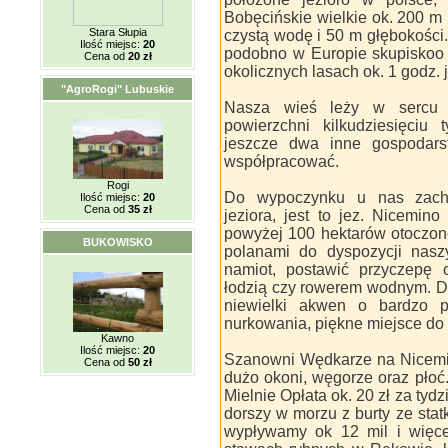
Bobęcińskie wielkie ok. 200 m
Stara Słupia
czystą wodę i 50 m głębokośc
Ilość miejsc:
20
podobno w Europie skupiskoo 
Cena od
20 zł
okolicznych lasach ok. 1 godz.
"AgroRogi" Lubuskie
Nasza wieś leży w sercu 
powierzchni kilkudziesięciu
jeszcze dwa inne gospodars
współpracować.
Rogi
Do wypoczynku u nas zachę
Ilość miejsc:
20
Cena od
35 zł
jeziora, jest to jez. Nicemin
powyżej 100 hektarów otoczon
BUKOWISKO
polanami do dyspozycji nasz
namiot, postawić przyczepę 
łodzią czy rowerem wodnym. Dr
niewielki akwen o bardzo pr
nurkowania, piękne miejsce do 
Kawno
Ilość miejsc:
20
Szanowni Wędkarze na Nicemini
Cena od
50 zł
dużo okoni, węgorze oraz pło
Mielnie Opłata ok. 20 zł za ty
dorszy w morzu z burty ze sta
wypływamy ok 12 mil i więce