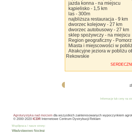
jazda konna - na miejscu
kąpielisko - 1,5 km
las - 300m
najbliższa restauracja - 9 km
dworzec kolejowy - 27 km
dworzec autobusowy - 27 km
sklep spożywczy - na miejscu
Region geograficzny - Pomor
Miasta i miejscowości w pobli
Atrakcyjne jeziora w pobliżu o
Rekowskie
SERDECZN
o
Informacje lub ceny na s
Reklama
Dodaj o
Agroturystyka nad morzem
dla wszystkich zainteresowanych wypoczynkiem agro
© 2000-2020
ICDR
Internetowe Centrum Dystrybucji Reklam
Współpraca / nasze strony:
Władysławowo Noclegi