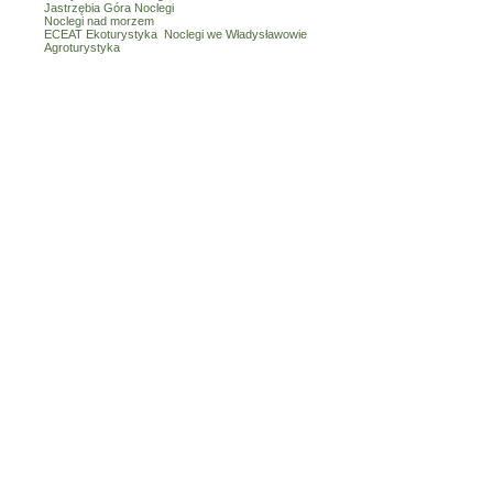
Jastrzębia Góra Noclegi
Noclegi nad morzem
ECEAT Ekoturystyka
Noclegi we Władysławowie
Agroturystyka