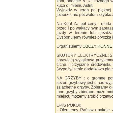
koni, obecnie 8 szt. różnego
kuca o imieniu Astrit.
Wyjazdy w teren po pięknej o
jeziorze, nie pozwolom szybko
Na Koń! Za pół ceny - oferta
przed i po wakacyjnym zapras
jazdy w terenie lub ujeżdża
Dysponujemy również bryczką 
Organizujemy
OBOZY KONNE 
SKUTERY ELEKTRYCZNE: Skute
sprawiają wyjątkową przyjemno
ciche i przyjazne środowisku 
(wypożyczenie dodatkowo płatn
NA GRZYBY : o gromne powi
sezon grzybowy jest u nas wyj
szlachetne grzyby. Zbieramy gł
inne grzyby zbierane może mnie
miejscu możemy zrobić przetwor
OPIS POKOI:
- Oferujemy Państwu pokoje 