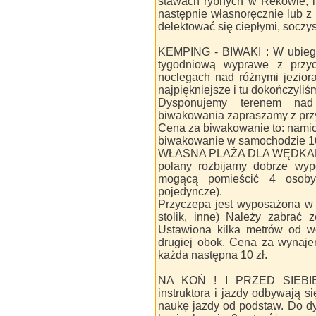
stawach rybnych w Rekowie, l
następnie własnoręcznie lub 
delektować się ciepłymi, soczyst
KEMPING - BIWAKI : W ubiegł
tygodniową wyprawe z przy
noclegach nad różnymi jezior
najpiękniejsze i tu dokończyliś
Dysponujemy terenem nad
biwakowania zapraszamy z prz
Cena za biwakowanie to: namiot
biwakowanie w samochodzie 10
WŁASNA PLAŻA DLA WĘDKARZA
polany rozbijamy dobrze wy
mogącą pomieścić 4 osoby
pojedyncze).
Przyczepa jest wyposażona w n
stolik, inne) Należy zabrać 
Ustawiona kilka metrów od wo
drugiej obok. Cena za wynaje
każda następna 10 zł.
NA KOŃ ! I PRZED SIEBIE.
instruktora i jazdy odbywają 
naukę jazdy od podstaw. Do d