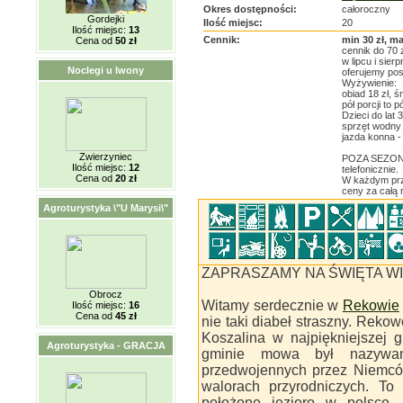
Okres dostępności:
całoroczny
Gordejki
Ilość miejsc:
20
Ilość miejsc:
13
Cennik:
min 30 zł, ma
Cena od
50 zł
cennik do 70 
w lipcu i sierp
Noclegi u Iwony
oferujemy pos
Wyżywienie:
obiad 18 zł, ś
pół porcji to p
Dzieci do lat 3
sprzęt wodny 
jazda konna - 
Zwierzyniec
POZA SEZONEM
Ilość miejsc:
12
telefonicznie.
Cena od
20 zł
W każdym prz
ceny za całą r
Agroturystyka \"U Marysi\"
ZAPRASZAMY NA ŚWIĘTA WIE
Obrocz
Witamy serdecznie w
Rekowie
Ilość miejsc:
16
Cena od
45 zł
nie taki diabeł straszny. Rek
Koszalina w najpiękniejszej 
Agroturystyka - GRACJA
gminie mowa był nazywa
przedwojennych przez Niemców
walorach przyrodniczych. To 
położone jezioro w polsce, 