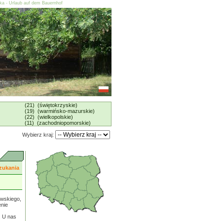
ska - Urlaub auf dem Bauernhof
(21) (świętokrzyskie)
(19) (warmińsko-mazurskie)
(22) (wielkopolskie)
(11) (zachodniopomorskie)
Wybierz kraj:
zukania
owskiego,
enie
. U nas