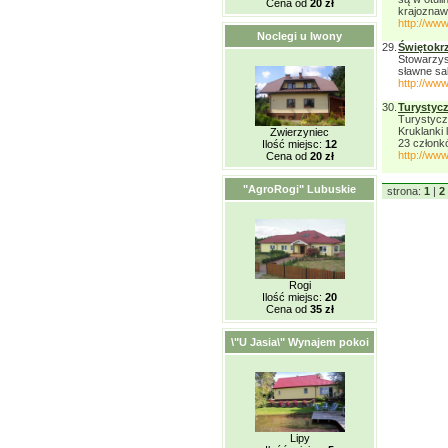
Cena od
20 zł
krajoznaw
http://ww
Noclegi u Iwony
29.
Świętokr
Stowarzys
sławne sa
http://www
30.
Turystyc
Turystycz
Kruklanki
Zwierzyniec
23 członk
Ilość miejsc:
12
http://www
Cena od
20 zł
"AgroRogi" Lubuskie
strona:
1
|
2
Rogi
Ilość miejsc:
20
Cena od
35 zł
\"U Jasia\" Wynajem pokoi
Lipy