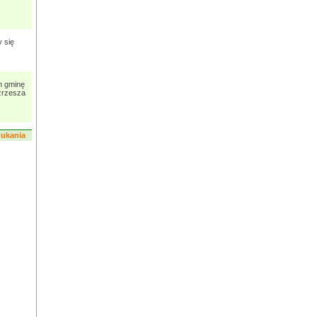
 się
m gminę
zrzesza
szukania