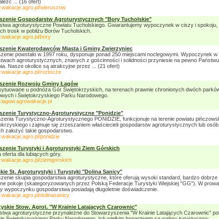
eźć ... (16 ofert)
w.wakacje.agro.pl/wieruszow
szenie Gospodarstw Agroturystycznych "Bory Tucholskie"
twa agroturystyczne Powiatu Tucholskiego. Gwarantujemy wypoczynek w ciszy i spokoju, 
ch trosk w pobliżu Borów Tucholskich.
.wakacje.agro.pl/bory
szenie Kwaterodawców Miasta i Gminy Zwierzyniec
zenie powstało w 1997 roku, dysponuje ponad 250 miejscami noclegowymi. Wypoczynek w
twach agroturystycznych, znanych z gościnności i solidności przyniesie na pewno Państw
a. Nasze okolice są atrakcyjne przez ... (21 ofert)
.wakacje.agro.pl/roztocze
szenie Rozwoju Gminy Łagów
sytuowane u podnóża Gór Świętokrzyskich, na terenach prawnie chronionych dwóch parkó
owych i Świętokrzyskiego Parku Narodowego.
w.lagow.agrowakacje.pl
szenie Turystyczno-Agroturystyczne "Ponidzie"
zenia Turystyczno-Agroturystycznego PONIDZIE, funkcjonuje na terenie powiatu pińczows
tokrzyskiego i zajmuje się zrzeszaniem właściecieli gospodarstw agroturystycznych lub osób
h założyć takie gospodarstwo.
.wakacje.agro.pl/ponidzie
zenie Turystyki i Agroturystyki Ziem Górskich
oferta dla lubiących góry.
w.wakacje.agro.pl/ziemgorskich
ie St. Agroturystyki i Turystyki "Dolina Sanicy"
zenie skupia gospodarstwa agroturystyczne, które oferują wysoki standard, bardzo dobrze
e pokoje (skategoryzowanych przez Polską Federacje Turystyki Wiejskiej "GG"). W prow
rmy wypoczynku gospodarstwa posiadają długoletnie doświadczenie.
.wakacje.agro.pl/dolinasanicy
yskie Stow. Agrot. "W Krainie Latających Czarownic"
twa agroturystyczne przynależne do Stowarzyszenia "W Krainie Latających Czarownic" po
inie Świętokrzyskiego Parku Narodowego. Ich wielkim bogactwem są walory turystyczno-