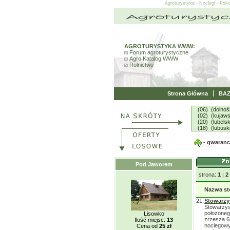
Agroturystyka - Noclegi - Pok
AGROTURYSTYKA WWW:
Forum agroturystyczne
Agro Katalog WWW
Rolnictwo
Strona Główna
BA
(06) (dolnoś
(02) (kujaw
(20) (lubelsk
(18) (lubusk
- gwarancj
Pod Jaworem
strona:
1
|
2
Nazwa st
21.
Stowarzy
Stowarzys
położoneg
Lisowko
zrzesza 6
Ilość miejsc:
13
noclegowy
Cena od
25 zł