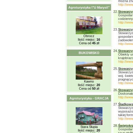
można znal
http://ww
Agroturystyka \"U Marysi\"
22.
Stowarzy
Gospodars
codzienny
http://www
23.
Stowarzy
Stowarzys
Obrocz
gospodars
Ilość miejsc:
16
zadowoleni
Cena od
45 zł
http://www
24.
Stowarzy
BUKOWISKO
Obiekty u
krajobraz
http://ww
25.
Stowarzy
Stowarzys
woj. świe
pragnącyc
Kawno
http://www
Ilość miejsc:
20
Cena od
50 zł
26.
Stowarzys
Doskonała 
http://ww
Agroturystyka - GRACJA
27.
Śladkowsk
Stowarzys
wyposażon
takiej fo
http://www
28.
Świętokrz
Stara Słupia
Gospodars
Ilość miejsc:
20
są w otul