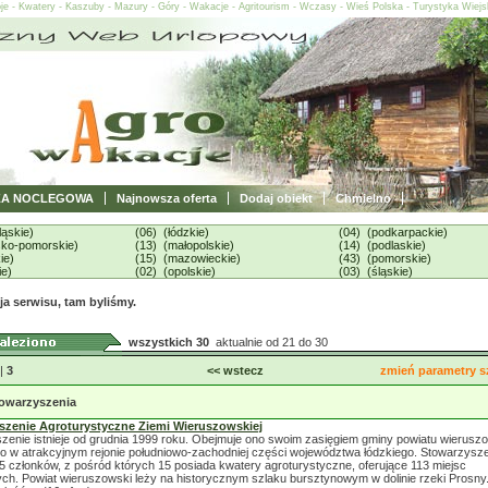
oje - Kwatery - Kaszuby - Mazury - Góry - Wakacje - Agritourism - Wczasy - Wieś Polska - Turystyka Wiej
ZA NOCLEGOWA
Najnowsza oferta
Dodaj obiekt
Chmielno
ląskie)
(06) (łódzkie)
(04) (podkarpackie)
sko-pomorskie)
(13) (małopolskie)
(14) (podlaskie)
ie)
(15) (mazowieckie)
(43) (pomorskie)
ie)
(02) (opolskie)
(03) (śląskie)
a serwisu, tam byliśmy.
wszystkich 30
aktualnie od 21 do 30
|
3
<< wstecz
zmień parametry s
owarzyszenia
szenie Agroturystyczne Ziemi Wieruszowskiej
zenie istnieje od grudnia 1999 roku. Obejmuje ono swoim zasięgiem gminy powiatu wierusz
o w atrakcyjnym rejonie południowo-zachodniej części województwa łódzkiego. Stowarzysz
5 członków, z pośród których 15 posiada kwatery agroturystyczne, oferujące 113 miejsc
ch. Powiat wieruszowski leży na historycznym szlaku bursztynowym w dolinie rzeki Prosny