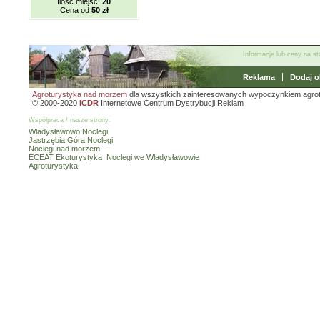
Ilość miejsc:
20
Cena od
50 zł
Informacje lub ceny na s
Reklama
Dodaj o
Agroturystyka nad morzem
dla wszystkich zainteresowanych wypoczynkiem agro
© 2000-2020
ICDR
Internetowe Centrum Dystrybucji Reklam
Współpraca / nasze strony:
Władysławowo Noclegi
Jastrzębia Góra Noclegi
Noclegi nad morzem
ECEAT Ekoturystyka
Noclegi we Władysławowie
Agroturystyka