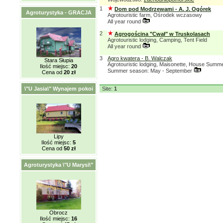
1
Dom pod Modrzewami - A. J. Ogórek
Agroturystyka - GRACJA
Agrotouristic farm, Ośrodek wczasowy
All year round
2
Agrogościna "Cwał" w Truskolasach
Agrotouristic lodging, Camping, Tent Field
All year round
3
Agro kwatera - B. Walczak
Stara Słupia
Agrotouristic lodging, Maisonette, House Summ
Ilość miejsc:
20
Summer season: May - September
Cena od
20 zł
\"U Jasia\" Wynajem pokoi
Site:
1
Lipy
Ilość miejsc:
5
Cena od
50 zł
Agroturystyka \"U Marysi\"
Obrocz
Ilość miejsc:
16