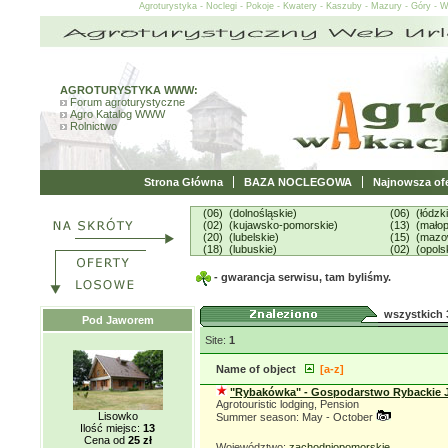
Agroturystyka - Noclegi - Pokoje - Kwatery - Kaszuby - Mazury - Góry - 
AGROTURYSTYKA WWW:
Forum agroturystyczne
Agro Katalog WWW
Rolnictwo
Strona Główna
BAZA NOCLEGOWA
Najnowsza ofe
(06) (dolnośląskie)
(06) (łódzk
(02) (kujawsko-pomorskie)
(13) (małop
(20) (lubelskie)
(15) (mazo
(18) (lubuskie)
(02) (opols
- gwarancja serwisu, tam byliśmy.
wszystkich 
Pod Jaworem
Site:
1
Name of object
[a-z]
"Rybakówka" - Gospodarstwo Rybackie J
Agrotouristic lodging, Pension
Lisowko
Summer season: May - October
Ilość miejsc:
13
Cena od
25 zł
Województwo:
zachodniopomorskie