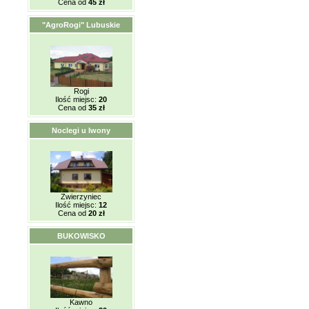
Cena od
45 zł
"AgroRogi" Lubuskie
Rogi
Ilość miejsc:
20
Cena od
35 zł
Noclegi u Iwony
Zwierzyniec
Ilość miejsc:
12
Cena od
20 zł
BUKOWISKO
Kawno