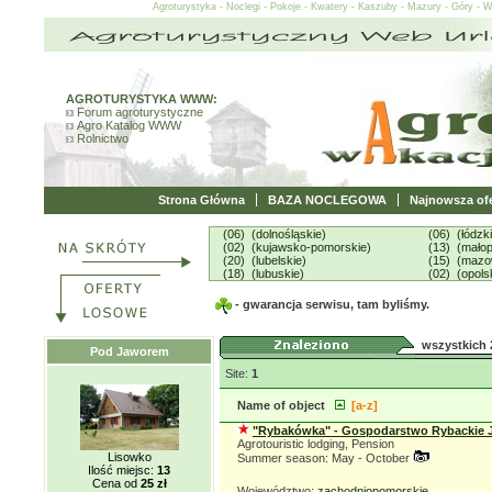
Agroturystyka - Noclegi - Pokoje - Kwatery - Kaszuby - Mazury - Góry - 
AGROTURYSTYKA WWW:
Forum agroturystyczne
Agro Katalog WWW
Rolnictwo
Strona Główna
BAZA NOCLEGOWA
Najnowsza ofe
(06) (dolnośląskie)
(06) (łódzk
(02) (kujawsko-pomorskie)
(13) (małop
(20) (lubelskie)
(15) (mazo
(18) (lubuskie)
(02) (opols
- gwarancja serwisu, tam byliśmy.
wszystkich 
Pod Jaworem
Site:
1
Name of object
[a-z]
"Rybakówka" - Gospodarstwo Rybackie J
Agrotouristic lodging, Pension
Lisowko
Summer season: May - October
Ilość miejsc:
13
Cena od
25 zł
Województwo:
zachodniopomorskie