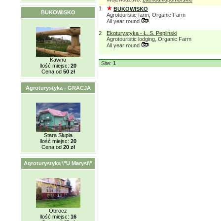
1
BUKOWISKO
BUKOWISKO
Agrotouristic farm, Organic Farm
All year round
2
Ekoturystyka - Ł. S. Pepliński
Agrotouristic lodging, Organic Farm
All year round
Kawno
Site:
1
Ilość miejsc:
20
Cena od
50 zł
Agroturystyka - GRACJA
Stara Słupia
Ilość miejsc:
20
Cena od
20 zł
Agroturystyka \"U Marysi\"
Obrocz
Ilość miejsc:
16