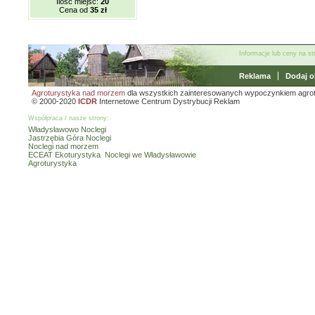
Ilość miejsc:
20
Cena od
35 zł
Informacje lub ceny na s
Reklama
Dodaj o
Agroturystyka nad morzem
dla wszystkich zainteresowanych wypoczynkiem agro
© 2000-2020
ICDR
Internetowe Centrum Dystrybucji Reklam
Współpraca / nasze strony:
Władysławowo Noclegi
Jastrzębia Góra Noclegi
Noclegi nad morzem
ECEAT Ekoturystyka
Noclegi we Władysławowie
Agroturystyka