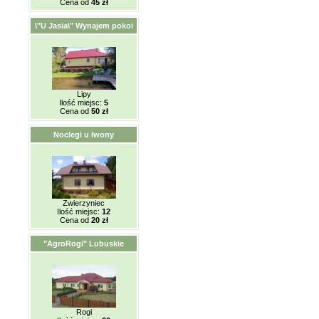
Cena od
45 zł
\"U Jasia\" Wynajem pokoi
Lipy
Ilość miejsc:
5
Cena od
50 zł
Noclegi u Iwony
Zwierzyniec
Ilość miejsc:
12
Cena od
20 zł
"AgroRogi" Lubuskie
Rogi