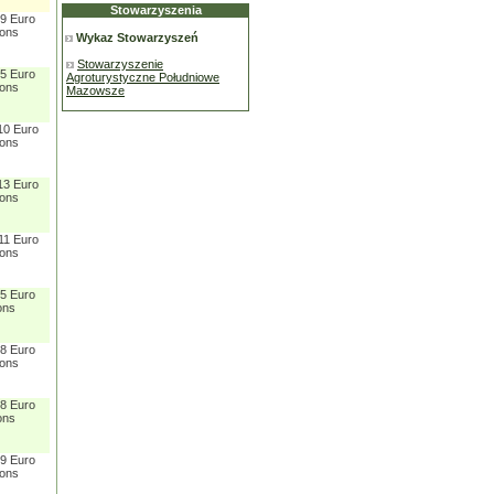
Stowarzyszenia
 9 Euro
sons
Wykaz Stowarzyszeń
Stowarzyszenie
 5 Euro
Agroturystyczne Południowe
sons
Mazowsze
10 Euro
sons
13 Euro
sons
11 Euro
sons
 5 Euro
ons
 8 Euro
sons
 8 Euro
ons
 9 Euro
sons