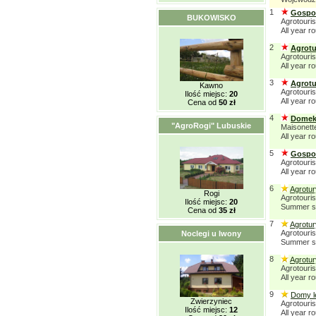
1
Gospod
BUKOWISKO
Agrotouris
All year r
2
Agrotu
Agrotouris
All year r
3
Agrotu
Kawno
Agrotouris
Ilość miejsc:
20
All year r
Cena od
50 zł
4
Domek 
"AgroRogi" Lubuskie
Maisonet
All year r
5
Gospod
Agrotouris
All year r
6
Agrotur
Rogi
Agrotouri
Ilość miejsc:
20
Summer s
Cena od
35 zł
7
Agrotu
Agrotouri
Noclegi u Iwony
Summer s
8
Agrotu
Agrotouri
All year r
9
Domy le
Zwierzyniec
Agrotouri
Ilość miejsc:
12
All year r