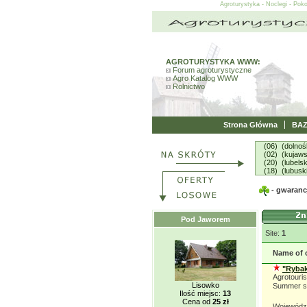
Agroturystyka - Noclegi - Pok
AGROTURYSTYKA WWW:
Forum agroturystyczne
Agro Katalog WWW
Rolnictwo
Strona Główna
BA
(06) (dolnoś
(02) (kujaw
(20) (lubelsk
(18) (lubusk
- gwarancj
Pod Jaworem
Site:
1
Name of 
"Rybak
Agrotouris
Lisowko
Summer s
Ilość miejsc:
13
Cena od
25 zł
Wojewódz