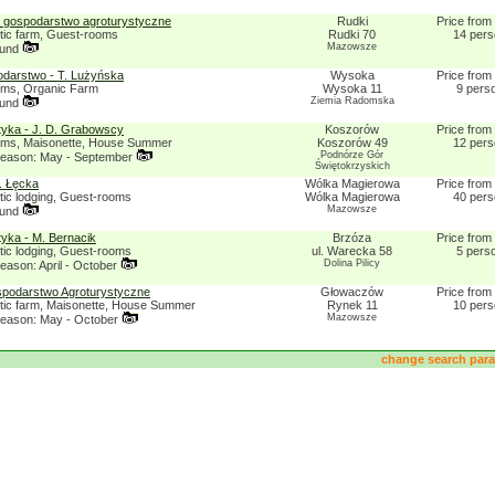
 gospodarstwo agroturystyczne
Rudki
Price from
stic farm, Guest-rooms
Rudki 70
14 per
Mazowsze
ound
darstwo - T. Lużyńska
Wysoka
Price from
oms, Organic Farm
Wysoka 11
9 pers
Ziemia Radomska
ound
tyka - J. D. Grabowscy
Koszorów
Price from
oms, Maisonette, House Summer
Koszorów 49
12 per
Podnórze Gór
eason: May - September
Świętokrzyskich
. Łęcka
Wólka Magierowa
Price from
tic lodging, Guest-rooms
Wólka Magierowa
40 per
Mazowsze
ound
tyka - M. Bernacik
Brzóza
Price from
tic lodging, Guest-rooms
ul. Warecka 58
5 pers
Dolina Pilicy
ason: April - October
podarstwo Agroturystyczne
Głowaczów
Price from
stic farm, Maisonette, House Summer
Rynek 11
10 per
Mazowsze
eason: May - October
change search pa