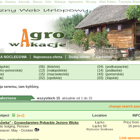
oje - Kwatery - Kaszuby - Mazury - Góry - Wakacje - Agritourism - Wczasy - Wieś Polska - Turystyka Wiej
ZA NOCLEGOWA
Najnowsza oferta
Dodaj obiekt
Chmielno
ląskie)
(06) (łódzkie)
(04) (podkarpackie)
sko-pomorskie)
(13) (małopolskie)
(14) (podlaskie)
ie)
(15) (mazowieckie)
(43) (pomorskie)
ie)
(02) (opolskie)
(03) (śląskie)
a serwisu, tam byliśmy.
wszystkich 15
aktualnie od 1 do 15
change search par
object
[a-z]
Location
INF
Łącko
Price from
ówka" - Gospodarstwo Rybackie Jezioro Wicko
Łącko 50
16 per
tic lodging, Pension
Wybrzeże Środkowe
eason: May - October
Link spons
two:
zachodniopomorskie