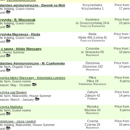
Krzyżanówka
Price from
arstwo agroturystyczne - Dworek na Woli
Krzyżanówka 1
17 per
tic lodging, Guest-rooms
ound
Kozienice
Price from
rystyka - B. Wieczerzak
ul. Gruszczyńskiej 24 A
15 per
tic lodging, Guest-rooms
Puszcza Kozienicka
ound
Kłoda
Price from 
rystyka Mazowsze - Kłoda
Kłoda 466 (Leśna 8)
10 per
tic lodging, Guest-rooms
Puszcza Kozienicka
ound
Czosnów
Price from 
z sauną - blisko Warszawy
ul. Strażacka 55
10 per
te, House Summer
Mazowsze
ound
Zbożenna
Price from 
arstwo Agroturystyczne - M. Czarkowska
Zbożenna 192
14 per
tic farm, Organic Farm
Mazowsze
ound
Pilica
Price from
ystyka blisko Warszawy - Antonówka Letnisko
Pilica 18
8 pers
stic farm, Guest-rooms
Południowe Mazowsze
eason: May - October
Zabuże
Price from
rystyka nad Bugiem
Zabuże 42
14 per
stic farm, Maisonette, House Summer
Podlasie
eason: March - January
Wysoka
Price from
rystyka Majówka
Wysoka 43
6 pers
stic farm, Guest-rooms
Mazowsze
ound
Czarnia
Price from
tniskowe - cisza i spokój
Czarnia 29
16 per
stic lodging, Maisonette, House Summer
Mazowsze
ound