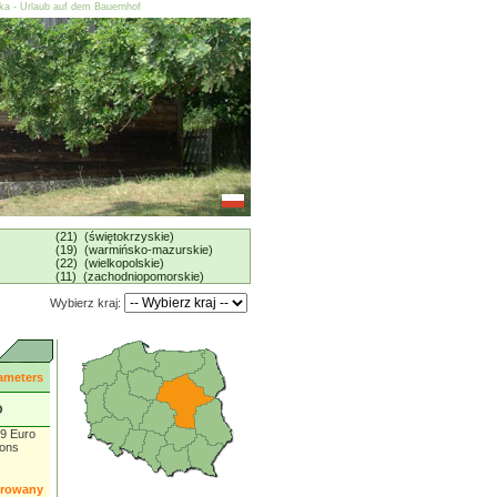
ska - Urlaub auf dem Bauernhof
(21) (świętokrzyskie)
(19) (warmińsko-mazurskie)
(22) (wielkopolskie)
(11) (zachodniopomorskie)
Wybierz kraj:
ameters
O
 9 Euro
sons
orowany