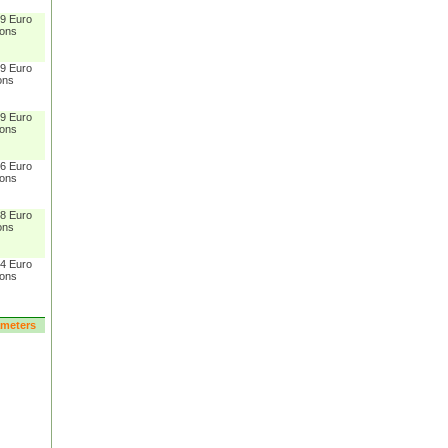
 9 Euro
sons
 9 Euro
ons
 9 Euro
sons
 6 Euro
sons
 8 Euro
ons
 4 Euro
sons
rameters