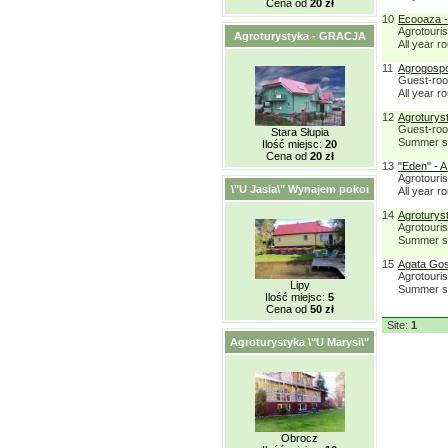
Cena od
20 zł
10
Ecooaza -
Agrotouri
Agroturystyka - GRACJA
All year r
11
Agrogospo
Guest-ro
All year r
12
Agroturys
Guest-ro
Stara Słupia
Summer s
Ilość miejsc:
20
Cena od
20 zł
13
"Eden" - A
Agrotouris
\"U Jasia\" Wynajem pokoi
All year r
14
Agroturys
Agrotouris
Summer se
15
Agata Gos
Agrotouri
Lipy
Summer s
Ilość miejsc:
5
Cena od
50 zł
Site:
1
Agroturystyka \"U Marysi\"
Obrocz