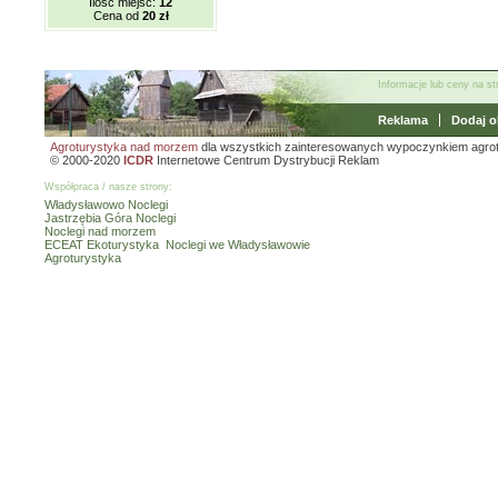
Ilość miejsc:
12
Cena od
20 zł
Informacje lub ceny na s
Reklama
Dodaj o
Agroturystyka nad morzem
dla wszystkich zainteresowanych wypoczynkiem agro
© 2000-2020
ICDR
Internetowe Centrum Dystrybucji Reklam
Współpraca / nasze strony:
Władysławowo Noclegi
Jastrzębia Góra Noclegi
Noclegi nad morzem
ECEAT Ekoturystyka
Noclegi we Władysławowie
Agroturystyka