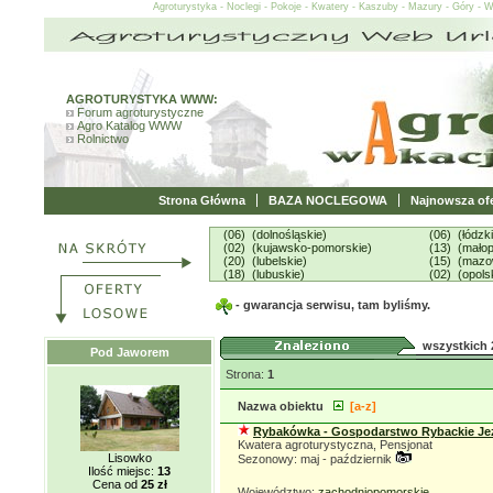
Agroturystyka - Noclegi - Pokoje - Kwatery - Kaszuby - Mazury - Góry - 
AGROTURYSTYKA WWW:
Forum agroturystyczne
Agro Katalog WWW
Rolnictwo
Strona Główna
BAZA NOCLEGOWA
Najnowsza ofe
(06) (dolnośląskie)
(06) (łódzk
(02) (kujawsko-pomorskie)
(13) (małop
(20) (lubelskie)
(15) (mazo
(18) (lubuskie)
(02) (opols
- gwarancja serwisu, tam byliśmy.
wszystkich 
Pod Jaworem
Strona:
1
Nazwa obiektu
[a-z]
Rybakówka - Gospodarstwo Rybackie Je
Kwatera agroturystyczna, Pensjonat
Lisowko
Sezonowy: maj - październik
Ilość miejsc:
13
Cena od
25 zł
Województwo:
zachodniopomorskie