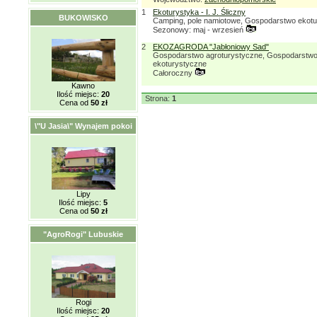
1
Ekoturystyka - I. J. Śliczny
BUKOWISKO
Camping, pole namiotowe, Gospodarstwo ekot
Sezonowy: maj - wrzesień
2
EKOZAGRODA "Jabłoniowy Sad"
Gospodarstwo agroturystyczne, Gospodarstw
ekoturystyczne
Całoroczny
Kawno
Ilość miejsc:
20
Strona:
1
Cena od
50 zł
\"U Jasia\" Wynajem pokoi
Lipy
Ilość miejsc:
5
Cena od
50 zł
"AgroRogi" Lubuskie
Rogi
Ilość miejsc:
20