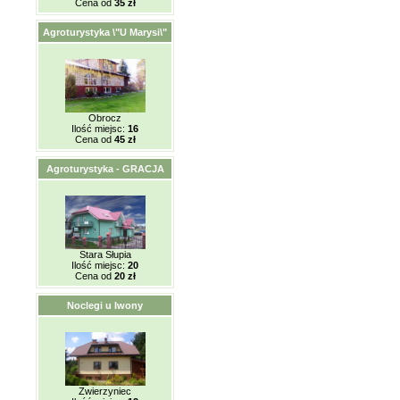
Cena od
35 zł
Agroturystyka \"U Marysi\"
Obrocz
Ilość miejsc:
16
Cena od
45 zł
Agroturystyka - GRACJA
Stara Słupia
Ilość miejsc:
20
Cena od
20 zł
Noclegi u Iwony
Zwierzyniec