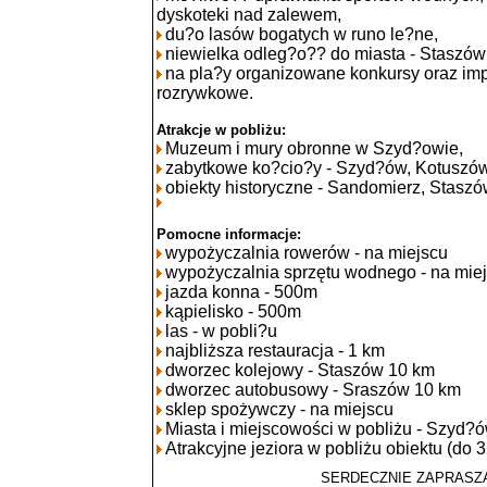
dyskoteki nad zalewem,
du?o lasów bogatych w runo le?ne,
niewielka odleg?o?? do miasta - Staszów
na pla?y organizowane konkursy oraz imp
rozrywkowe.
Atrakcje w pobliżu:
Muzeum i mury obronne w Szyd?owie,
zabytkowe ko?cio?y - Szyd?ów, Kotuszów
obiekty historyczne - Sandomierz, Staszó
Pomocne informacje:
wypożyczalnia rowerów - na miejscu
wypożyczalnia sprzętu wodnego - na mie
jazda konna - 500m
kąpielisko - 500m
las - w pobli?u
najbliższa restauracja - 1 km
dworzec kolejowy - Staszów 10 km
dworzec autobusowy - Sraszów 10 km
sklep spożywczy - na miejscu
Miasta i miejscowości w pobliżu - Szyd?
Atrakcyjne jeziora w pobliżu obiektu (do
SERDECZNIE ZAPRASZ