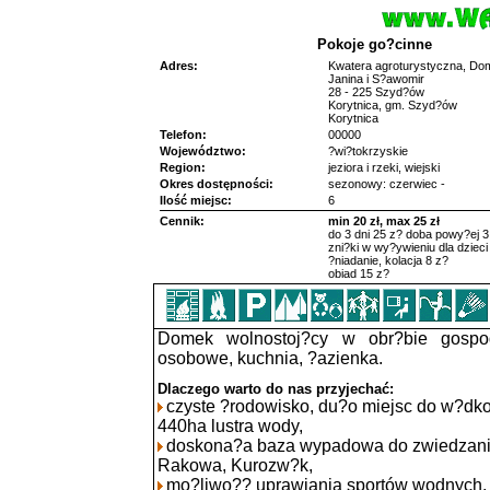
Pokoje go?cinne
Adres:
Kwatera agroturystyczna, Do
Janina i S?awomir
28 - 225 Szyd?ów
Korytnica, gm. Szyd?ów
Korytnica
Telefon:
00000
Województwo:
?wi?tokrzyskie
Region:
jeziora i rzeki, wiejski
Okres dostępności:
sezonowy: czerwiec -
Ilość miejsc:
6
Cennik:
min 20 zł, max 25 zł
do 3 dni 25 z? doba powy?ej 3
zni?ki w wy?ywieniu dla dzieci
?niadanie, kolacja 8 z?
obiad 15 z?
Domek wolnostoj?cy w obr?bie gospo
osobowe, kuchnia, ?azienka.
Dlaczego warto do nas przyjechać:
czyste ?rodowisko, du?o miejsc do w?dko
440ha lustra wody,
doskona?a baza wypadowa do zwiedzania
Rakowa, Kurozw?k,
mo?liwo?? uprawiania sportów wodnych,