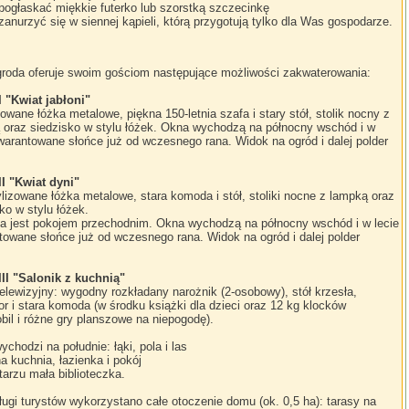
pogłaskać miękkie futerko lub szorstką szczecinkę
zanurzyć się w siennej kąpieli, którą przygotują tylko dla Was gospodarze.
roda oferuje swoim gościom następujące możliwości zakwaterowania:
I "Kwiat jabłoni"
zowane łóżka metalowe, piękna 150-letnia szafa i stary stół, stolik nocny z
 oraz siedzisko w stylu łóżek. Okna wychodzą na północny wschód i w
warantowane słońce już od wczesnego rana. Widok na ogród i dalej polder
II "Kwiat dyni"
lizowane łóżka metalowe, stara komoda i stół, stoliki nocne z lampką oraz
ko w stylu łóżek.
a jest pokojem przechodnim. Okna wychodzą na północny wschód i w lecie
towane słońce już od wczesnego rana. Widok na ogród i dalej polder
III "Salonik z kuchnią"
elewizyjny: wygodny rozkładany narożnik (2-osobowy), stół krzesła,
or i stara komoda (w środku książki dla dzieci oraz 12 kg klocków
il i różne gry planszowe na niepogodę).
chodzi na południe: łąki, pola i las
 kuchnia, łazienka i pokój
arzu mała biblioteczka.
ugi turystów wykorzystano całe otoczenie domu (ok. 0,5 ha): tarasy na