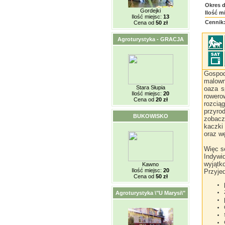
Okres 
Gordejki
Ilość m
Ilość miejsc:
13
Cennik
Cena od
50 zł
Agroturystyka - GRACJA
Gospod
malown
Stara Słupia
oaza s
Ilość miejsc:
20
rowero
Cena od
20 zł
rozcią
przyro
BUKOWISKO
zobacz
kaczki
oraz w
Więc s
Indywi
wyjątk
Kawno
Ilość miejsc:
20
Przyjed
Cena od
50 zł
Agroturystyka \"U Marysi\"