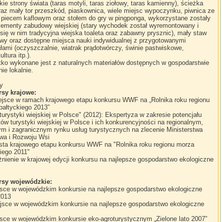
ie strony świata (taras motyli, taras ziołowy, taras kamienny), ścieżka
raz mały tor przeszkód, piaskownica, wiele miejsc wypoczynku, piwnica ze
 piecem kaflowym oraz stołem do gry w pingponga, wykorzystane zostały
elementy zabudowy wiejskiej (stary wychodek został wyremontowany i
się w nim tradycyjna wiejska toaleta oraz zabawny prysznic), mały staw
owy oraz dostępne miejsca nauki indywidualnej z przygotowanymi
łami (oczyszczalnie, wiatrak prądotwórczy, świnie pastwiskowe,
ltura itp.).
ko wykonane jest z naturalnych materiałów dostępnych w gospodarstwie
ie lokalnie.
y
sy krajowe:
miejsce w ramach krajowego etapu konkursu WWF na „Rolnika roku regionu
bałtyckiego 2013”
 turystyki wiejskiej w Polsce" (2012): Ekspertyza w zakresie potencjału
ów turystyki wiejskiej w Polsce i ich konkurencyjności na regionalnym,
ym i zagranicznym rynku usług turystycznych na zlecenie Ministerstwa
twa i Rozwoju Wsi
lista krajowego etapu konkursu WWF na "Rolnika roku regionu morza
iego 2011"
żnienie w krajowej edycji konkursu na najlepsze gospodarstwo ekologiczne
sy wojewódzkie:
ejsce w wojewódzkim konkursie na najlepsze gospodarstwo ekologiczne
2013
iejsce w wojewódzkim konkursie na najlepsze gospodarstwo ekologiczne
ejsce w wojewódzkim konkursie eko-agroturystycznym „Zielone lato 2007”