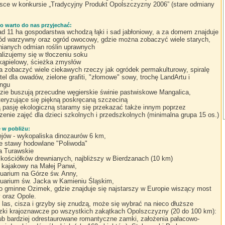
ejsce w konkursie „Tradycyjny Produkt Opolszczyzny 2006” (stare odmiany
o warto do nas przyjechać:
ad 11 ha gospodarstwa wchodzą łąki i sad jabłoniowy, a za domem znajduje
ród warzywny oraz ogród owocowy, gdzie można zobaczyć wiele starych,
ianych odmian roślin uprawnych
alizujemy się w tłoczeniu soku
kąpielowy, ścieżka zmysłów
 zobaczyć wiele ciekawych rzeczy jak ogródek permakulturowy, spiralę
otel dla owadów, zielone grafiti, "złomowe" sowy, trochę LandArtu i
ingu
zie buszują przecudne węgierskie świnie pastwiskowe Mangalica,
teryzujące się piękną poskręcaną szczeciną
 pasję ekologiczną staramy się przekazać także innym poprzez
enie zajęć dla dzieci szkolnych i przedszkolnych (minimalna grupa 15 os.)
e w pobliżu:
ejów - wykopaliska dinozaurów 6 km,
e stawy hodowlane "Poliwoda"
ra Turawskie
 kościółków drewnianych, najbliższy w Bierdzanach (10 km)
 kajakowy na Małej Panwi,
uarium na Górze św. Anny,
uarium św. Jacka w Kamieniu Śląskim,
o gminne Ozimek, gdzie znajduje się najstarszy w Europie wiszący most
 oraz Opole.
las, cisza i grzyby się znudzą, może się wybrać na nieco dłuższe
zki krajoznawcze po wszystkich zakątkach Opolszczyzny (20 do 100 km):
lub bardziej odrestaurowane romantyczne zamki, założenia pałacowo-