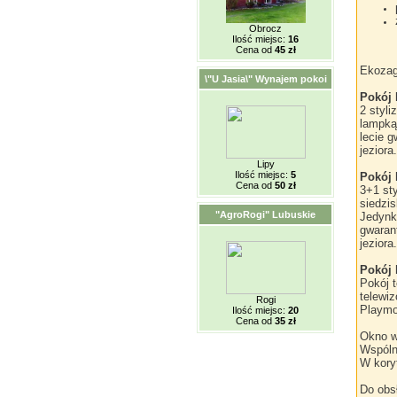
Obrocz
Ilość miejsc:
16
Cena od
45 zł
Ekozag
\"U Jasia\" Wynajem pokoi
Pokój 
2 styli
lampką
lecie g
jeziora.
Lipy
Ilość miejsc:
5
Pokój 
Cena od
50 zł
3+1 sty
siedzis
"AgroRogi" Lubuskie
Jedynk
gwaran
jeziora.
Pokój 
Pokój t
telewiz
Rogi
Playmob
Ilość miejsc:
20
Cena od
35 zł
Okno wy
Wspólna
W koryt
Do obsł