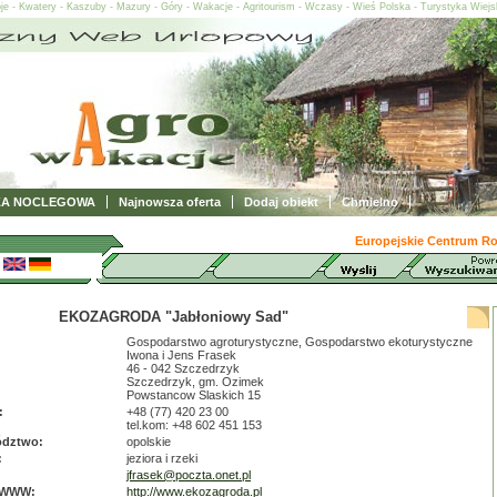
oje - Kwatery - Kaszuby - Mazury - Góry - Wakacje - Agritourism - Wczasy - Wieś Polska - Turystyka Wiej
ZA NOCLEGOWA
Najnowsza oferta
Dodaj obiekt
Chmielno
Europejskie Centrum Rol
EKOZAGRODA "Jabłoniowy Sad"
Gospodarstwo agroturystyczne, Gospodarstwo ekoturystyczne
Iwona i Jens Frasek
46 - 042 Szczedrzyk
Szczedrzyk, gm. Ozimek
Powstancow Slaskich 15
:
+48 (77) 420 23 00
tel.kom: +48 602 451 153
dztwo:
opolskie
:
jeziora i rzeki
jfrasek@poczta.onet.pl
 WWW:
http://www.ekozagroda.pl