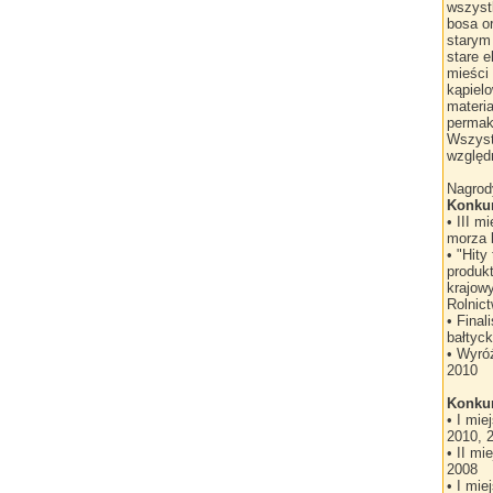
wszystk
bosa o
starym
stare 
mieści 
kąpiel
materia
permaku
Wszyst
względn
Nagrod
Konkur
• III 
morza 
• "Hity
produkt
krajow
Rolnic
• Fina
bałtyck
• Wyró
2010
Konkur
• I mi
2010, 
• II m
2008
• I mi