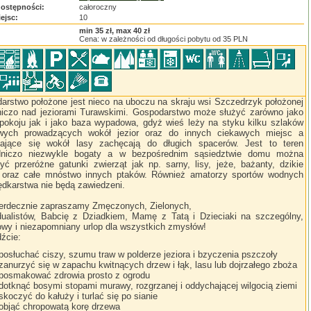
dostępności:
całoroczny
iejsc:
10
:
min 35 zł, max 40 zł
Cena: w zależności od długości pobytu od 35 PLN
arstwo położone jest nieco na uboczu na skraju wsi Szczedrzyk położonej
iczo nad jeziorami Turawskimi. Gospodarstwo może służyć zarówno jako
pokoju jak i jako baza wypadowa, gdyż wieś leży na styku kilku szlaków
wych prowadzących wokół jezior oraz do innych ciekawych miejsc a
gające się wokół lasy zachęcają do długich spacerów. Jest to teren
dniczo niezwykle bogaty a w bezpośrednim sąsiedztwie domu można
yć przeróżne gatunki zwierząt jak np. sarny, lisy, jeże, bażanty, dzikie
 oraz całe mnóstwo innych ptaków. Również amatorzy sportów wodnych
ędkarstwa nie będą zawiedzeni.
erdecznie zapraszamy Zmęczonych, Zielonych,
dualistów, Babcię z Dziadkiem, Mamę z Tatą i Dzieciaki na szczególny,
owy i niezapomniany urlop dla wszystkich zmysłów!
źcie:
posłuchać ciszy, szumu traw w polderze jeziora i bzyczenia pszczoły
zanurzyć się w zapachu kwitnących drzew i łąk, lasu lub dojrzałego zboża
posmakować zdrowia prosto z ogrodu
dotknąć bosymi stopami murawy, rozgrzanej i oddychającej wilgocią ziemi
skoczyć do kałuży i turlać się po sianie
objąć chropowatą korę drzewa