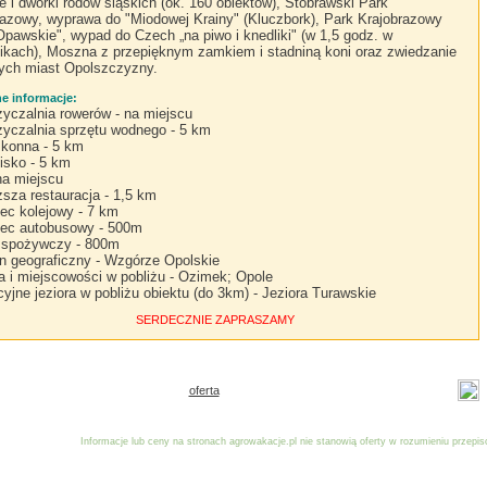
 i dworki rodów śląskich (ok. 160 obiektów), Stobrawski Park
razowy, wyprawa do "Miodowej Krainy" (Kluczbork), Park Krajobrazowy
Opawskie", wypad do Czech „na piwo i knedliki" (w 1,5 godz. w
ikach), Moszna z przepięknym zamkiem i stadniną koni oraz zwiedzanie
ych miast Opolszczyzny.
 informacje:
yczalnia rowerów - na miejscu
yczalnia sprzętu wodnego - 5 km
 konna - 5 km
lisko - 5 km
 na miejscu
iższa restauracja - 1,5 km
ec kolejowy - 7 km
ec autobusowy - 500m
 spożywczy - 800m
n geograficzny - Wzgórze Opolskie
a i miejscowości w pobliżu - Ozimek; Opole
cyjne jeziora w pobliżu obiektu (do 3km) - Jeziora Turawskie
SERDECZNIE ZAPRASZAMY
oferta
Informacje lub ceny na stronach agrowakacje.pl nie stanowią oferty w rozumieniu przep
Reklama
Dodaj obiekt
Stowarzyszenia współpraca
Logowan