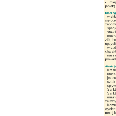
• I mi
jabłek)
Dlaczeg
w skł
się og
zapomn
specj
staw 
można
ziół, h
upcycl
w sad
charak
naszą
prowadz
Atrakcj
Krasi
urocz
jezio
szlak
spływ
Sankt
Sankt
miast
żeliwny
Komu 
wyciec
mniej 