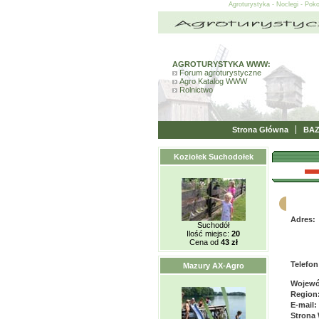
Agroturystyka - Noclegi - Pok
AGROTURYSTYKA WWW:
Forum agroturystyczne
Agro Katalog WWW
Rolnictwo
Strona Główna
BA
Koziołek Suchodołek
Adres:
Suchodół
Ilość miejsc:
20
Cena od
43 zł
Telefon
Mazury AX-Agro
Wojewó
Region
E-mail:
Strona