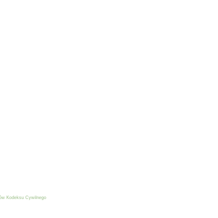
isów Kodeksu Cywilnego
ie