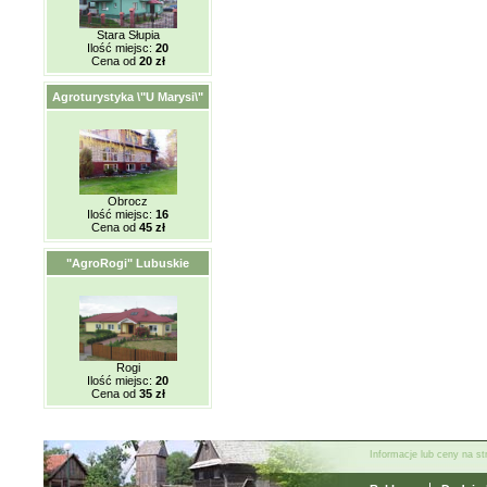
Stara Słupia
Ilość miejsc:
20
Cena od
20 zł
Agroturystyka \"U Marysi\"
Obrocz
Ilość miejsc:
16
Cena od
45 zł
"AgroRogi" Lubuskie
Rogi
Ilość miejsc:
20
Cena od
35 zł
Informacje lub ceny na s