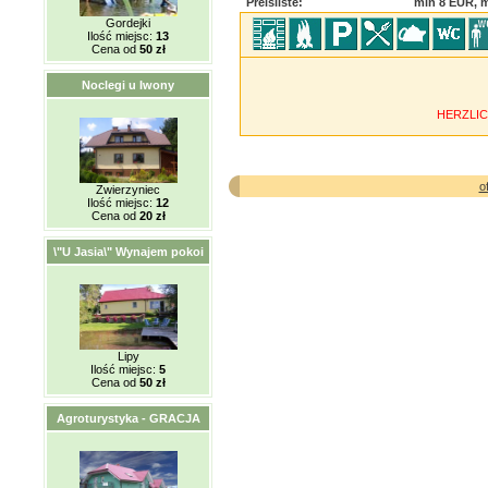
Preisliste:
min 8 EUR, 
Gordejki
Ilość miejsc:
13
Cena od
50 zł
Noclegi u Iwony
HERZLI
o
Zwierzyniec
Ilość miejsc:
12
Cena od
20 zł
\"U Jasia\" Wynajem pokoi
Lipy
Ilość miejsc:
5
Cena od
50 zł
Agroturystyka - GRACJA