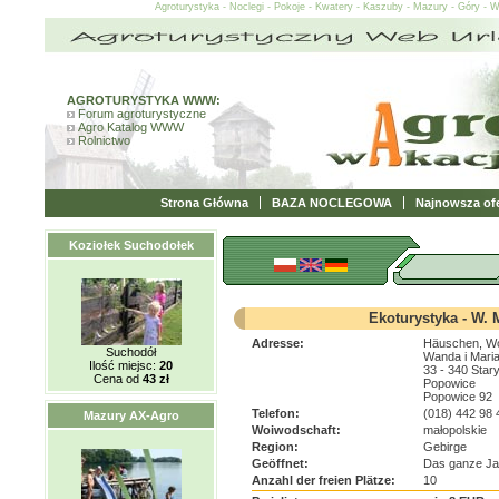
Agroturystyka - Noclegi - Pokoje - Kwatery - Kaszuby - Mazury - Góry - 
AGROTURYSTYKA WWW:
Forum agroturystyczne
Agro Katalog WWW
Rolnictwo
Strona Główna
BAZA NOCLEGOWA
Najnowsza ofe
Koziołek Suchodołek
Ekoturystyka - W.
Adresse:
Häuschen, W
Suchodół
Wanda i Mari
Ilość miejsc:
20
33 - 340 Star
Cena od
43 zł
Popowice
Popowice 92
Telefon:
(018) 442 98 
Mazury AX-Agro
Woiwodschaft:
małopolskie
Region:
Gebirge
Geöffnet:
Das ganze Ja
Anzahl der freien Plätze:
10