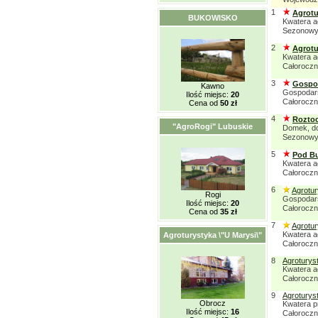
1
Agrotu
BUKOWISKO
Kwatera a
Sezonowy:
2
Agrotu
Kwatera a
Całorocz
3
Gospod
Kawno
Gospodars
Ilość miejsc:
20
Całorocz
Cena od
50 zł
4
Rozto
"AgroRogi" Lubuskie
Domek, do
Sezonowy:
5
Pod B
Kwatera a
Całorocz
6
Agrotur
Rogi
Gospodars
Ilość miejsc:
20
Całorocz
Cena od
35 zł
7
Agrotur
Kwatera a
Agroturystyka \"U Marysi\"
Całorocz
8
Agroturys
Kwatera a
Całorocz
9
Agroturyst
Obrocz
Kwatera p
Ilość miejsc:
16
Całorocz