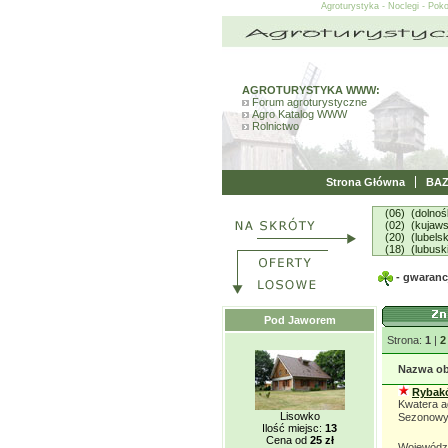
Agroturystyka - Noclegi - Pok
AGROTURYSTYKA WWW:
Forum agroturystyczne
Agro Katalog WWW
Rolnictwo
Strona Główna
BA
(06) (dolnoś
(02) (kujaw
(20) (lubelsk
(18) (lubusk
- gwarancj
Pod Jaworem
Strona:
1
|
2
Nazwa ob
Rybakó
Kwatera a
Lisowko
Sezonowy:
Ilość miejsc:
13
Cena od
25 zł
Wojewódz