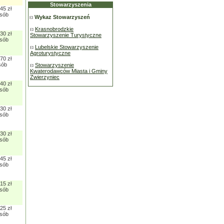
Stowarzyszenia
45 zł
osób
Wykaz Stowarzyszeń
Krasnobrodzkie
30 zł
Stowarzyszenie Turystyczne
osób
Lubelskie Stowarzyszenie
Agroturystyczne
70 zł
sób
Stowarzyszenie
Kwaterodawców Miasta i Gminy
Zwierzyniec
40 zł
osób
30 zł
osób
30 zł
osób
45 zł
osób
15 zł
osób
25 zł
osób