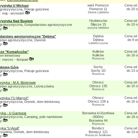
wieś Pomorze
Cena od 
rystyka U Michasi
Pomorze 11
do 20 
groturystyczna, Pokoje gościnne
Ziemia Lubelska
 maj - wrzesień
Hrubieszów
Cena od 
rystyka Nad Bugiem
Ślipcze 15
do 10 
groturystyczna, Gospodarstwo agroturystyczne
wyżyna lubelska
ny
Dębina
Cena od 
arstwo agroturystyczne "Dębina"
Dębina
do 9 o
two agroturystyczne, Dworek
Lubelszczyzna
ny
Kulików
Cena od 
cze "Komańczów"
Kulików
do 16 
m letniskowy
Roztocze
 marzec - listopad
Sochy
Cena od 
ukową Górą
Sochy 1D
do 13 
groturystyczna, Pokoje gościnne
Roztocze
ny
Obrocz
Cena od 
ystyka - M.A. Biziorowie
Obrocz 135
do 15 
two agroturystyczne, Leśniczówka
Roztocze
ny
Obrocz
Cena od 
ystyka \"U Marysi\"
Obrocz 128 a
do 16 
groturystyczna, Domek, dom letniskowy
Roztocze
ny
tyka - U Gargusia
Borowina k/Józefowa
Cena od 
groturystyczna, Camping, pole namiotowe
(800m)
do 18 
Borowina 44
ny
Roztocze
yka "U Anuli"
Bondyrz
Cena od 
rywatna, Domek, dom letniskowy
Bondyrz 121
do 13 
Roztocze Środkowe
ny