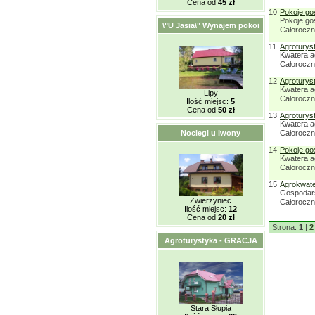
Cena od
45 zł
10
Pokoje go
Pokoje go
\"U Jasia\" Wynajem pokoi
Całorocz
11
Agroturys
Kwatera a
Całorocz
12
Agroturys
Kwatera a
Lipy
Całorocz
Ilość miejsc:
5
Cena od
50 zł
13
Agroturys
Kwatera a
Noclegi u Iwony
Całorocz
14
Pokoje go
Kwatera a
Całorocz
15
Agrokwate
Gospodars
Zwierzyniec
Całorocz
Ilość miejsc:
12
Cena od
20 zł
Strona:
1
|
2
Agroturystyka - GRACJA
Stara Słupia