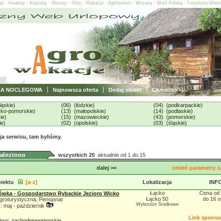
oje - Kwatery - Kaszuby - Mazury - Góry - Wakacje - Agritourism - Wczasy - Wieś Polska - Turystyka Wiej
ZA NOCLEGOWA
Najnowsza oferta
Dodaj obiekt
Chmielno
ląskie)
(06) (łódzkie)
(04) (podkarpackie)
sko-pomorskie)
(13) (małopolskie)
(14) (podlaskie)
ie)
(15) (mazowieckie)
(43) (pomorskie)
ie)
(02) (opolskie)
(03) (śląskie)
a serwisu, tam byliśmy.
wszystkich 20
aktualnie od 1 do 15
dalej >>
zmień parametry s
iektu
[a-z]
Lokalizacja
INF
Łącko
Cena od 
wka - Gospodarstwo Rybackie Jezioro Wicko
Łącko 50
do 16 
groturystyczna, Pensjonat
Wybrzeże Środkowe
 maj - październik
Link spons
two:
zachodniopomorskie