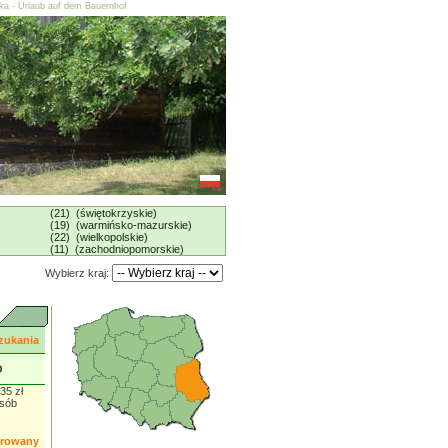
ska - Urlaub auf dem Bauernhof
(21) (świętokrzyskie)
(19) (warmińsko-mazurskie)
(22) (wielkopolskie)
(11) (zachodniopomorskie)
Wybierz kraj:
zukania
O
35 zł
osób
orowany