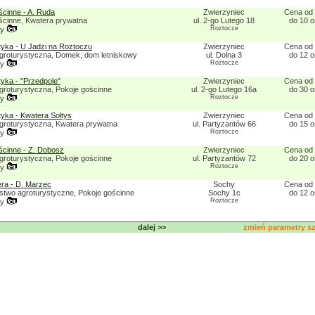
ścinne - A. Ruda
Zwierzyniec
Cena od 
ścinne, Kwatera prywatna
ul. 2-go Lutego 18
do 10 
Roztocze
ny
tyka - U Jadzi na Roztoczu
Zwierzyniec
Cena od 
groturystyczna, Domek, dom letniskowy
ul. Dolna 3
do 12 
Roztocze
ny
tyka - "Przedpole"
Zwierzyniec
Cena od 
groturystyczna, Pokoje gościnne
ul. 2-go Lutego 16a
do 30 
Roztocze
ny
tyka - Kwatera Sołtys
Zwierzyniec
Cena od 
groturystyczna, Kwatera prywatna
ul. Partyzantów 66
do 15 
Roztocze
ny
ścinne - Z. Dobosz
Zwierzyniec
Cena od 
groturystyczna, Pokoje gościnne
ul. Partyzantów 72
do 20 
Roztocze
ny
ra - D. Marzec
Sochy
Cena od 
two agroturystyczne, Pokoje gościnne
Sochy 1c
do 12 
Roztocze
ny
dalej >>
zmień parametry 