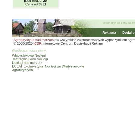
Ilość miejsc:
20
Cena od
35 zł
Informacje lub ceny na s
Reklama
Dodaj o
Agroturystyka nad morzem
dla wszystkich zainteresowanych wypoczynkiem agro
© 2000-2020
ICDR
Internetowe Centrum Dystrybucji Reklam
Współpraca / nasze strony:
Władysławowo Noclegi
Jastrzębia Góra Noclegi
Noclegi nad morzem
ECEAT Ekoturystyka
Noclegi we Władysławowie
Agroturystyka