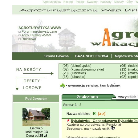
Agroturystyka - Noclegi - Pokoje - Kwatery - Kaszuby - Mazury - Góry - 
AGROTURYSTYKA WWW:
Forum agroturystyczne
Agro Katalog WWW
Rolnictwo
Strona Główna
BAZA NOCLEGOWA
Najnowsza ofe
(06) (dolnośląskie)
(06) (łódzk
(02) (kujawsko-pomorskie)
(13) (małop
(20) (lubelskie)
(15) (mazo
(18) (lubuskie)
(02) (opols
- gwarancja serwisu, tam byliśmy.
wszystkich 
Pod Jaworem
Strona:
1
|
2
Nazwa obiektu
[a-z]
Rybakówka - Gospodarstwo Rybackie Je
Kwatera agroturystyczna, Pensjonat
Lisowko
Sezonowy: maj - październik
Ilość miejsc:
13
Cena od
25 zł
Województwo:
zachodniopomorskie