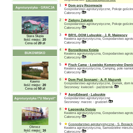
1
Dom przy Rezerwacie
Agroturystyka - GRACJA
Gospodarstwo agroturystyczne, Pokoje gościn
Całoroczny
2
Zielony Zakątek
Gospodarstwo agroturystyczne, Pokoje gościn
Całoroczny
3
BRYL-DOM Lubuskie - J. R. Majewscy
Stara Słupia
Kwatera agroturystyczna, Gospodarstwo agrot
Ilość miejsc:
20
Całoroczny
Cena od
20 zł
4
Borowikowa Knieja
BUKOWISKO
Kwatera agroturystyczna, Gospodarstwo agrot
Całoroczny
5
Fisch Camp - Łowisko Komercyjne Owni
Kwatera agroturystyczna, Camping, pole namio
Całoroczny
6
Dom Pod Sosnami - A. P. Mazurek
Kawno
Gospodarstwo agroturystyczne, Domek, dom l
Ilość miejsc:
20
Sezonowy: kwiecień - październik
Cena od
50 zł
7
AgroEdward - Lubuskie
Gospodarstwo agroturystyczne
Agroturystyka \"U Marysi\"
Sezonowy: marzec - grudzień
8
Łagowska Ostoja
Kwatera agroturystyczna, Gospodarstwo agrot
Całoroczny
9
Gospodarstwo agroturystyczne - S. Bosiack
Obrocz
Kwatera agroturystyczna, Samodzielne mieszk
Ilość miejsc:
16
Całoroczny