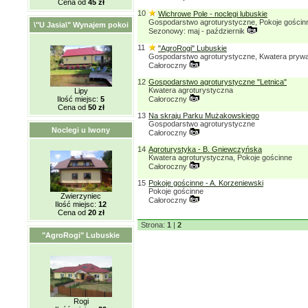
Cena od
45 zł
10
Wichrowe Pole - noclegi lubuskie
Gospodarstwo agroturystyczne, Pokoje gościn
\"U Jasia\" Wynajem pokoi
Sezonowy: maj - październik
11
"AgroRogi" Lubuskie
Gospodarstwo agroturystyczne, Kwatera pryw
Całoroczny
12
Gospodarstwo agroturystyczne "Letnica"
Kwatera agroturystyczna
Lipy
Ilość miejsc:
5
Całoroczny
Cena od
50 zł
13
Na skraju Parku Mużakowskiego
Gospodarstwo agroturystyczne
Noclegi u Iwony
Całoroczny
14
Agroturystyka - B. Gniewczyńska
Kwatera agroturystyczna, Pokoje gościnne
Całoroczny
15
Pokoje gościnne - A. Korzeniewski
Pokoje gościnne
Zwierzyniec
Całoroczny
Ilość miejsc:
12
Cena od
20 zł
Strona:
1
|
2
"AgroRogi" Lubuskie
Rogi