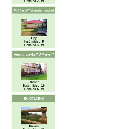
Cena od
20 zł
\"U Jasia\" Wynajem pokoi
Lipy
Ilość miejsc:
5
Cena od
50 zł
Agroturystyka \"U Marysi\"
Obrocz
Ilość miejsc:
16
Cena od
45 zł
BUKOWISKO
Kawno