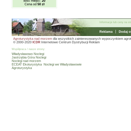
Ilość miejsc:
20
Cena od
50 zł
Informacje lub ceny na s
Reklama
Dodaj o
Agroturystyka nad morzem
dla wszystkich zainteresowanych wypoczynkiem agro
© 2000-2020
ICDR
Internetowe Centrum Dystrybucji Reklam
Współpraca / nasze strony:
Władysławowo Noclegi
Jastrzębia Góra Noclegi
Noclegi nad morzem
ECEAT Ekoturystyka
Noclegi we Władysławowie
Agroturystyka