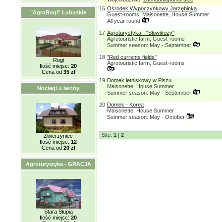
16
Ośrodek Wypoczynkowy Jarzębinka
"AgroRogi" Lubuskie
Guest-rooms, Maisonette, House Summer
All year round
17
Agroturystyka - "Słowikozy"
Agrotouristic farm, Guest-rooms
Summer season: May - September
18
"Red currents fields"
Rogi
Agrotouristic farm, Guest-rooms
Ilość miejsc:
20
Cena od
35 zł
19
Domek letniskowy w Piszu
Maisonette, House Summer
Noclegi u Iwony
Summer season: May - September
20
Domek - Korea
Maisonette, House Summer
Summer season: May - October
Site:
1
|
2
Zwierzyniec
Ilość miejsc:
12
Cena od
20 zł
Agroturystyka - GRACJA
Stara Słupia
Ilość miejsc:
20