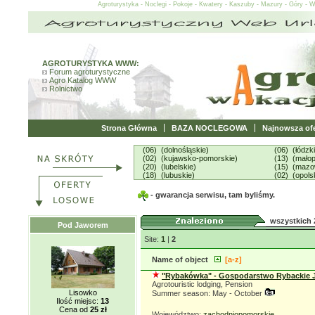
Agroturystyka - Noclegi - Pokoje - Kwatery - Kaszuby - Mazury - Góry - 
AGROTURYSTYKA WWW:
Forum agroturystyczne
Agro Katalog WWW
Rolnictwo
Strona Główna
BAZA NOCLEGOWA
Najnowsza ofe
(06) (dolnośląskie)
(06) (łódzk
(02) (kujawsko-pomorskie)
(13) (małop
(20) (lubelskie)
(15) (mazo
(18) (lubuskie)
(02) (opols
- gwarancja serwisu, tam byliśmy.
wszystkich 
Pod Jaworem
Site:
1
|
2
Name of object
[a-z]
"Rybakówka" - Gospodarstwo Rybackie J
Agrotouristic lodging, Pension
Lisowko
Summer season: May - October
Ilość miejsc:
13
Cena od
25 zł
Województwo:
zachodniopomorskie