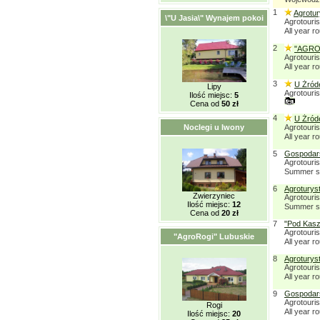
1
Agrotur
\"U Jasia\" Wynajem pokoi
Agrotouris
All year r
2
"AGRO-
Agrotouris
All year r
3
U Żród
Lipy
Agrotouris
Ilość miejsc:
5
Cena od
50 zł
4
U Żród
Noclegi u Iwony
Agrotouris
All year r
5
Gospodars
Agrotouri
Summer s
6
Agroturys
Zwierzyniec
Agrotouris
Ilość miejsc:
12
Summer s
Cena od
20 zł
7
"Pod Kasz
Agrotouri
"AgroRogi" Lubuskie
All year r
8
Agroturys
Agrotouri
All year r
9
Gospodars
Agrotouri
Rogi
All year r
Ilość miejsc:
20