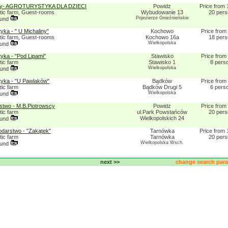
cy- AGROTURYSTYKA DLA DZIECI
Powidz
Price from 
stic farm, Guest-rooms
Wybudowanie 13
20 per
Pojezierze Gnieźnieńskie
ound
yka - " U Michaliny"
Kochowo
Price from
stic farm, Guest-rooms
Kochowo 16a
18 per
Wielkopolska
ound
yka - "Pod Lipami"
Stawisko
Price from
tic farm
Stawisko 1
8 pers
Wielkopolska
ound
tyka - "U Pawlaków"
Bądków
Price from
tic farm
Bądków Drugi 5
6 pers
Wielkopolska
ound
two - M.B.Piotrowscy
Powidz
Price from
tic farm
ul.Park Powstańców
20 per
Wielkopolskich 24
ound
darstwo - "Zakątek"
Tarnówka
Price from 
tic farm
Tarnówka
20 per
Wielkopolska Wsch.
ound
next >>
change search pa