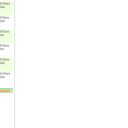
10 Euro
sons
 9 Euro
sons
 9 Euro
ons
 8 Euro
ons
 5 Euro
sons
10 Euro
sons
rameters