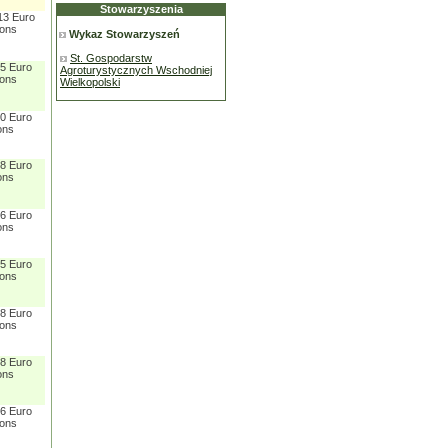
Stowarzyszenia
13 Euro
sons
Wykaz Stowarzyszeń
St. Gospodarstw
 5 Euro
Agroturystycznych Wschodniej
sons
Wielkopolski
 0 Euro
ons
 8 Euro
ons
 6 Euro
ons
 5 Euro
sons
 8 Euro
sons
 8 Euro
ons
 6 Euro
sons