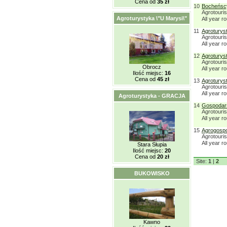
Cena od
35 zł
10
Bocheńs
Agrotouri
Agroturystyka \"U Marysi\"
All year r
11
Agroturyst
Agrotouri
All year r
12
Agroturyst
Agrotouris
Obrocz
All year r
Ilość miejsc:
16
Cena od
45 zł
13
Agroturys
Agrotouris
All year r
Agroturystyka - GRACJA
14
Gospodars
Agrotouris
All year r
15
Agrogospo
Agrotouris
All year r
Stara Słupia
Ilość miejsc:
20
Cena od
20 zł
Site:
1
|
2
BUKOWISKO
Kawno