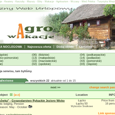
oje - Kwatery - Kaszuby - Mazury - Góry - Wakacje - Agritourism - Wczasy - Wieś Polska - Turystyka Wiej
ZA NOCLEGOWA
Najnowsza oferta
Dodaj obiekt
Chmielno
ląskie)
(06) (łódzkie)
(04) (podkarpackie)
sko-pomorskie)
(13) (małopolskie)
(14) (podlaskie)
ie)
(15) (mazowieckie)
(43) (pomorskie)
ie)
(02) (opolskie)
(03) (śląskie)
a serwisu, tam byliśmy.
wszystkich 22
aktualnie od 1 do 15
next >>
change search par
object
[a-z]
Location
INF
Łącko
Price from
ówka" - Gospodarstwo Rybackie Jezioro Wicko
Łącko 50
16 per
tic lodging, Pension
Wybrzeże Środkowe
eason: May - October
Link spons
two:
zachodniopomorskie