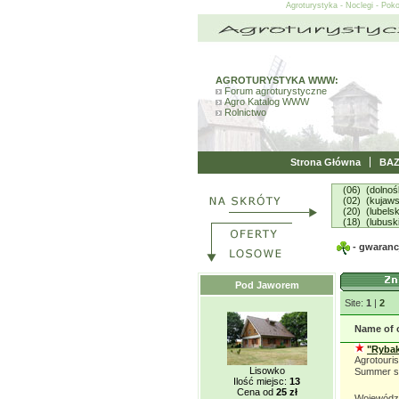
Agroturystyka - Noclegi - Pok
AGROTURYSTYKA WWW:
Forum agroturystyczne
Agro Katalog WWW
Rolnictwo
Strona Główna
BA
(06) (dolnoś
(02) (kujaw
(20) (lubelsk
(18) (lubusk
- gwarancj
Pod Jaworem
Site:
1
|
2
Name of 
"Rybak
Agrotouris
Lisowko
Summer s
Ilość miejsc:
13
Cena od
25 zł
Wojewódz