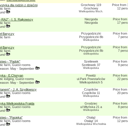
Grochowy 119
Price from 
ystyka dla rodzin z dziećmi
Grochowy
12 per
tic farm
Wielkopolska Wsch.
ound
Niezgoda
Price from
RAJ" - I. S. Rajkowscy
Niezgoda
17 per
tic farm
ound
Przygodziczki
Price from
eł Baryczy
Przygodziczki 8b
7 pers
tic farm
Wielkopolska
Przygodziczki
Price from
eł Baryczy
Przygodziczki 8b
7 pers
tic farm
wielkopolska
ound
two - "Padok"
Szetlewek
Price from
stic farm, Guest-rooms
Szetlewek 37
9 pers
Wielkopolska
eason: May - September
tyka - E.Choryan
Powidz
Price from
tic lodging, Guest-rooms
ul.Park Powstańców
22 per
Wielkopolskich 5
eason: May - September
tanem" - J. A. Szydłowscy
Cząstków
Price from
stic farm, Guest-rooms
Cząstków 11
20 per
Wielkopolska
ound
tyka Wielkopolska Frajda
Grodziec
Price from
stic farm, Guest-rooms
ul Młyńska 21 a
8 pers
Wielkopolska
ound
two - "Pasieka"
Otaląż
Price from
stic farm, Guest-rooms
Otaląż 14
12 per
Wielkopolska Wschodnia
ound