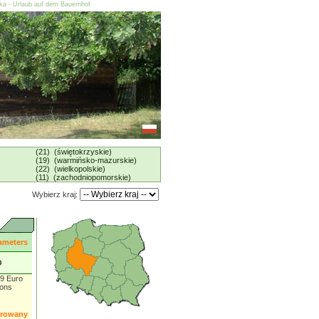
ska - Urlaub auf dem Bauernhof
(21) (świętokrzyskie)
(19) (warmińsko-mazurskie)
(22) (wielkopolskie)
(11) (zachodniopomorskie)
Wybierz kraj:
ameters
O
 9 Euro
sons
orowany