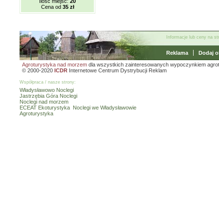
Ilość miejsc:
20
Cena od
35 zł
Informacje lub ceny na s
Reklama
Dodaj o
Agroturystyka nad morzem
dla wszystkich zainteresowanych wypoczynkiem agro
© 2000-2020
ICDR
Internetowe Centrum Dystrybucji Reklam
Współpraca / nasze strony:
Władysławowo Noclegi
Jastrzębia Góra Noclegi
Noclegi nad morzem
ECEAT Ekoturystyka
Noclegi we Władysławowie
Agroturystyka