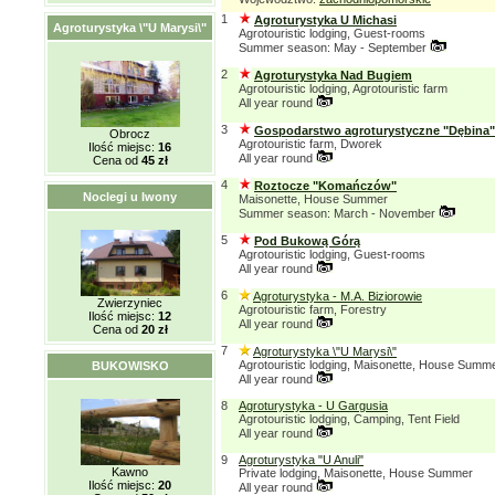
1
Agroturystyka U Michasi
Agroturystyka \"U Marysi\"
Agrotouristic lodging, Guest-rooms
Summer season: May - September
2
Agroturystyka Nad Bugiem
Agrotouristic lodging, Agrotouristic farm
All year round
3
Gospodarstwo agroturystyczne "Dębina"
Obrocz
Agrotouristic farm, Dworek
Ilość miejsc:
16
All year round
Cena od
45 zł
4
Roztocze "Komańczów"
Noclegi u Iwony
Maisonette, House Summer
Summer season: March - November
5
Pod Bukową Górą
Agrotouristic lodging, Guest-rooms
All year round
6
Agroturystyka - M.A. Biziorowie
Zwierzyniec
Agrotouristic farm, Forestry
Ilość miejsc:
12
All year round
Cena od
20 zł
7
Agroturystyka \"U Marysi\"
Agrotouristic lodging, Maisonette, House Summ
BUKOWISKO
All year round
8
Agroturystyka - U Gargusia
Agrotouristic lodging, Camping, Tent Field
All year round
9
Agroturystyka "U Anuli"
Kawno
Private lodging, Maisonette, House Summer
Ilość miejsc:
20
All year round