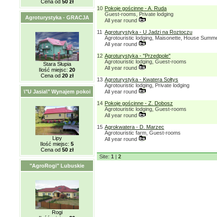
Cena od
50 zł
10
Pokoje gościnne - A. Ruda
Guest-rooms, Private lodging
Agroturystyka - GRACJA
All year round
11
Agroturystyka - U Jadzi na Roztoczu
Agrotouristic lodging, Maisonette, House Summ
All year round
12
Agroturystyka - "Przedpole"
Agrotouristic lodging, Guest-rooms
Stara Słupia
All year round
Ilość miejsc:
20
Cena od
20 zł
13
Agroturystyka - Kwatera Sołtys
Agrotouristic lodging, Private lodging
\"U Jasia\" Wynajem pokoi
All year round
14
Pokoje gościnne - Z. Dobosz
Agrotouristic lodging, Guest-rooms
All year round
15
Agrokwatera - D. Marzec
Agrotouristic farm, Guest-rooms
Lipy
All year round
Ilość miejsc:
5
Cena od
50 zł
Site:
1
|
2
"AgroRogi" Lubuskie
Rogi