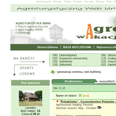
Agroturystyka - Noclegi - Pokoje - Kwatery - Kaszuby - Mazury - Góry - 
AGROTURYSTYKA WWW:
Forum agroturystyczne
Agro Katalog WWW
Rolnictwo
Strona Główna
BAZA NOCLEGOWA
Najnowsza ofe
(06) (dolnośląskie)
(06) (łódzk
(02) (kujawsko-pomorskie)
(13) (małop
(20) (lubelskie)
(15) (mazo
(18) (lubuskie)
(02) (opols
- gwarancja serwisu, tam byliśmy.
wszystkich 
Pod Jaworem
Site:
1
|
2
Name of object
[a-z]
"Rybakówka" - Gospodarstwo Rybackie J
Agrotouristic lodging, Pension
Lisowko
Summer season: May - October
Ilość miejsc:
13
Cena od
25 zł
Województwo:
zachodniopomorskie