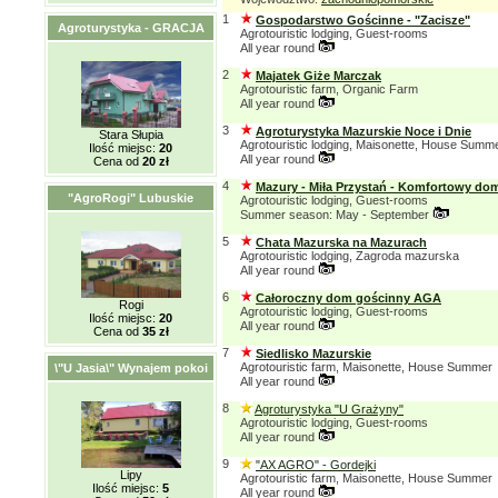
1
Gospodarstwo Gościnne - "Zacisze"
Agroturystyka - GRACJA
Agrotouristic lodging, Guest-rooms
All year round
2
Majatek Giże Marczak
Agrotouristic farm, Organic Farm
All year round
3
Agroturystyka Mazurskie Noce i Dnie
Stara Słupia
Agrotouristic lodging, Maisonette, House Summ
Ilość miejsc:
20
All year round
Cena od
20 zł
4
Mazury - Miła Przystań - Komfortowy do
"AgroRogi" Lubuskie
Agrotouristic lodging, Guest-rooms
Summer season: May - September
5
Chata Mazurska na Mazurach
Agrotouristic lodging, Zagroda mazurska
All year round
6
Całoroczny dom gościnny AGA
Rogi
Agrotouristic lodging, Guest-rooms
Ilość miejsc:
20
All year round
Cena od
35 zł
7
Siedlisko Mazurskie
Agrotouristic farm, Maisonette, House Summer
\"U Jasia\" Wynajem pokoi
All year round
8
Agroturystyka "U Grażyny"
Agrotouristic lodging, Guest-rooms
All year round
9
"AX AGRO" - Gordejki
Lipy
Agrotouristic farm, Maisonette, House Summer
Ilość miejsc:
5
All year round