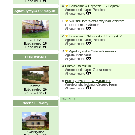
Cena od
50 zł
10
Pensjonat w Ogrodzie - S. Bojarski
Agrotouristic farm, Pension
Agroturystyka \"U Marysi\"
All year round
11
Wiejski Dom Wczasowy nad jeziorem
Guest-rooms, Ośrodek
All year round
12
Pensjonat - "Mazurskie Uroczysko"
Obrocz
Agrotouristic farm, Pension
Ilość miejsc:
16
All year round
Cena od
45 zł
13
Agroturystyka Ostrów Kierwiński
Agrotouristic farm
BUKOWISKO
All year round
14
Pokoje - W.Mikuła
Agrotouristic farm, Guest-rooms
All year round
15
Ekoturystyka - J. W. Haraburda
Agrotouristic lodging, Organic Farm
Kawno
All year round
Ilość miejsc:
20
Cena od
50 zł
Site:
1
|
2
Noclegi u Iwony
Zwierzyniec