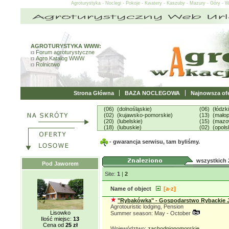
Agroturystyka - Noclegi - Pokoje - Kwatery - Kaszuby - Mazury - Góry - 
AGROTURYSTYKA WWW:
Forum agroturystyczne
Agro Katalog WWW
Rolnictwo
Strona Główna
BAZA NOCLEGOWA
Najnowsza ofe
(06) (dolnośląskie)
(06) (łódzk
(02) (kujawsko-pomorskie)
(13) (małop
(20) (lubelskie)
(15) (mazo
(18) (lubuskie)
(02) (opols
- gwarancja serwisu, tam byliśmy.
wszystkich 
Pod Jaworem
Site:
1
|
2
Name of object
[a-z]
"Rybakówka" - Gospodarstwo Rybackie J
Agrotouristic lodging, Pension
Lisowko
Summer season: May - October
Ilość miejsc:
13
Cena od
25 zł
Województwo:
zachodniopomorskie