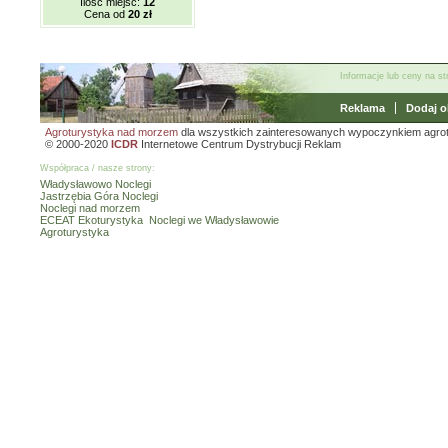
Ilość miejsc:
12
Cena od
20 zł
Informacje lub ceny na s
Reklama
Dodaj o
Agroturystyka nad morzem
dla wszystkich zainteresowanych wypoczynkiem agro
© 2000-2020
ICDR
Internetowe Centrum Dystrybucji Reklam
Współpraca / nasze strony:
Władysławowo Noclegi
Jastrzębia Góra Noclegi
Noclegi nad morzem
ECEAT Ekoturystyka
Noclegi we Władysławowie
Agroturystyka